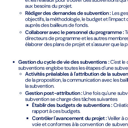
et les réseaux pour trouver des subventions qui 
aux besoins du projet.
Rédiger des demandes de subvention :
Les gest
objectifs, la méthodologie, le budget et l'impact
auprès des bailleurs de fonds.
Collaborer avec le personnel du programme :
Tr
directeurs de programme et les autres membres d
élaborer des plans de projet et s'assurer que la p
Gestion du cycle de vie des subventions :
C'est le
subventions englobe toutes les étapes d'une subventi
Activités préalables à l'attribution de la subven
de la proposition, la communication avec les bai
la subvention.
Gestion post-attribution :
Une fois qu'une subve
subvention se charge des tâches suivantes
Établir des budgets de subventions :
Créatio
rapport à ces budgets.
Contrôler l'avancement du projet :
Veiller à 
voie et conformes à la convention de subven