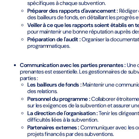
spécifiques à chaque subvention.
Préparer des rapports d'avancement :
Rédiger d
des bailleurs de fonds, en détaillant les progrès et
Veiller à ce que les rapports soient établis en 
pour maintenir une bonne réputation auprès des 
Préparation de l'audit :
Organiser la documentatio
programmatiques.
Communication avec les parties prenantes :
Une c
prenantes est essentielle. Les gestionnaires de subve
parties :
Les bailleurs de fonds :
Maintenir une communicat
des relations.
Personnel du programme :
Collaborer étroitemen
sur les exigences de la subvention et assurer u
La direction de l'organisation :
Tenir les dirigean
difficultés liées à la subvention.
Partenaires externes :
Communiquer avec les org
projets financés par des subventions.