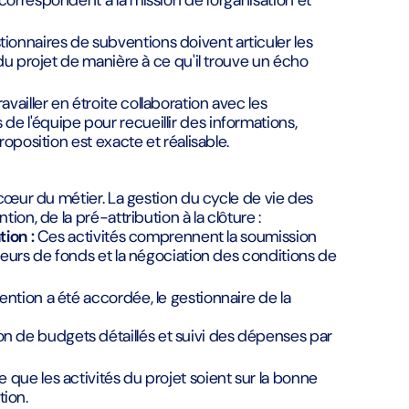
correspondent à la mission de l'organisation et
ionnaires de subventions doivent articuler les
 du projet de manière à ce qu'il trouve un écho
availler en étroite collaboration avec les
e l'équipe pour recueillir des informations,
roposition est exacte et réalisable.
 cœur du métier. La gestion du cycle de vie des
on, de la pré-attribution à la clôture :
tion :
Ces activités comprennent la soumission
lleurs de fonds et la négociation des conditions de
ntion a été accordée, le gestionnaire de la
n de budgets détaillés et suivi des dépenses par
ce que les activités du projet soient sur la bonne
tion.