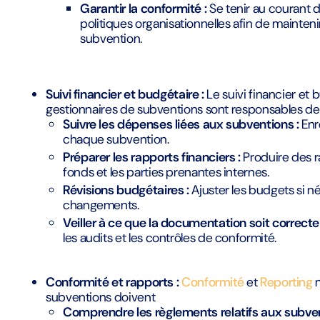
Garantir la conformité :
Se tenir au courant d
politiques organisationnelles afin de mainteni
subvention.
Suivi financier et budgétaire :
Le suivi financier et 
gestionnaires de subventions sont responsables de
Suivre les dépenses liées aux subventions :
Enre
chaque subvention.
Préparer les rapports financiers :
Produire des ra
fonds et les parties prenantes internes.
Révisions budgétaires :
Ajuster les budgets si 
changements.
Veiller à ce que la documentation soit correcte 
les audits et les contrôles de conformité.
Conformité et rapports :
Conformité
et
Reporting
n
subventions doivent
Comprendre les règlements relatifs aux subven