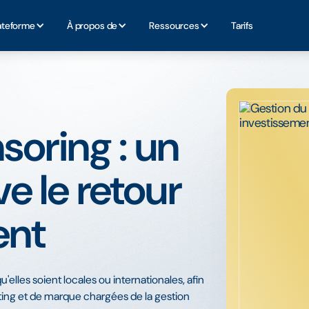
ateforme
À propos de
Ressources
Tarifs
soring : un
ve le retour
ent
lles soient locales ou internationales, afin
ting et de marque chargées de la gestion