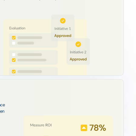
nce
 en