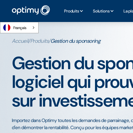
Produits
Solutions
La pl
Français
Accueil
/
Produits
/
Gestion du sponsoring
Gestion du spon
logiciel qui prou
sur investissem
Importez dans Optimy toutes les demandes de parrainage, qu'e
d'en démontrer la rentabilité. Conçu pour les équipes marke