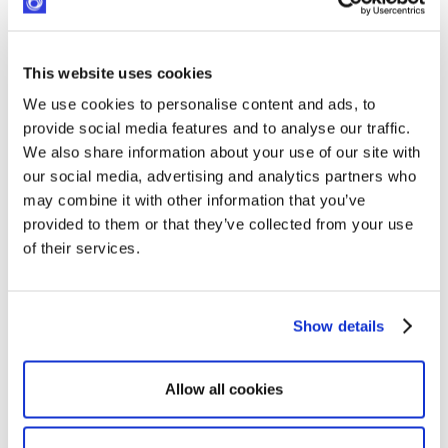
Gérer des projets
This website uses cookies
Planifiez vos tâches, suivez vos budgets et
We use cookies to personalise content and ads, to
coordonnez votre équipe depuis une seule et
provide social media features and to analyse our traffic.
même plateforme. Optimy les transferts
We also share information about your use of our site with
manuels et assure la fluidité du travail.
our social media, advertising and analytics partners who
may combine it with other information that you’ve
provided to them or that they’ve collected from your use
of their services.
Show details
Allow all cookies