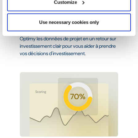
Customize
Mesurer le retour sur
investissement
Use necessary cookies only
Suivez l'impact en temps réel grâce à vos
propres indicateurs clés de performance.
Optimy les données de projet en un retour sur
investissement clair pour vous aider à prendre
vos décisions d'investissement.