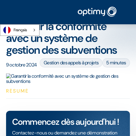
Accueil
/
Blog
/
Garantir la conformité avec un système de gestion des
subventions
Garantir la conformité
Français
avec un système de
gestion des subventions
Gestion des appels à projets
5 minutes
9 octobre 2024
RÉSUMÉ
Commencez dès aujourd'hui !
Contactez-nous ou demandez une démonstration