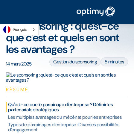
Accueil
/
Blog
/
Le sponsoring : qu'est-ce que c'est et quels en sont les
avantages ?
Le sponsoring : qu'est-ce
Français
que c'est et quels en sont
les avantages ?
Gestion du sponsoring
5 minutes
14 mars 2025
RÉSUMÉ
Qu'est-ce que le parrainage d'entreprise ? Définir les
partenariats stratégiques
Les multiples avantages du mécénat pour les entreprises
Types de parrainages d'entreprise : Diverses possibilités
d'engagement