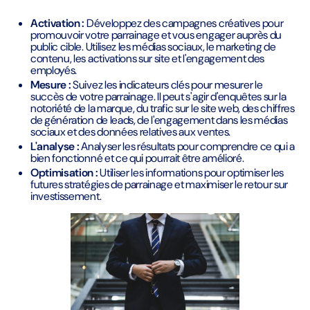
Activation :
Développez des campagnes créatives pour
promouvoir votre parrainage et vous engager auprès du
public cible. Utilisez les médias sociaux, le marketing de
contenu, les activations sur site et l'engagement des
employés.
Mesure :
Suivez les indicateurs clés pour mesurer le
succès de votre parrainage. Il peut s'agir d'enquêtes sur la
notoriété de la marque, du trafic sur le site web, des chiffres
de génération de leads, de l'engagement dans les médias
sociaux et des données relatives aux ventes.
L'analyse :
Analyser les résultats pour comprendre ce qui a
bien fonctionné et ce qui pourrait être amélioré.
Optimisation :
Utiliser les informations pour optimiser les
futures stratégies de parrainage et maximiser le retour sur
investissement.