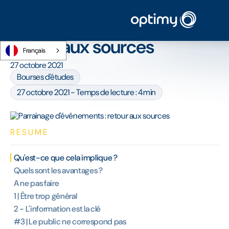
Accueil
/
Blog
/
Parrainage d'événements : retour aux sources
Parrainage d'événements :
retour aux sources
Français
27 octobre 2021
Bourses d'études
27 octobre 2021 - Temps de lecture : 4min
RÉSUMÉ
Qu'est-ce que cela implique ?
Quels sont les avantages ?
A ne pas faire
1 | Être trop général
2 - L'information est la clé
#3 | Le public ne correspond pas