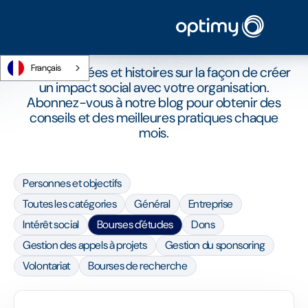
CATÉGORIE BLOG
Bourses d'études
Français
Nouvelles, idées et histoires sur la façon de créer
un impact social avec votre organisation.
Abonnez-vous à notre blog pour obtenir des
conseils et des meilleures pratiques chaque
mois.
Personnes et objectifs
Toutes les catégories
Général
Entreprise
Intérêt social
Bourses d'études
Dons
Gestion des appels à projets
Gestion du sponsoring
Volontariat
Bourses de recherche