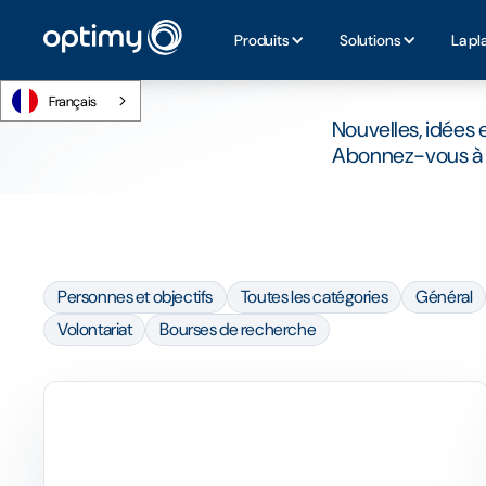
Produits
Solutions
La pl
Français
Nouvelles, idées e
Abonnez-vous à n
Personnes et objectifs
Toutes les catégories
Général
Volontariat
Bourses de recherche