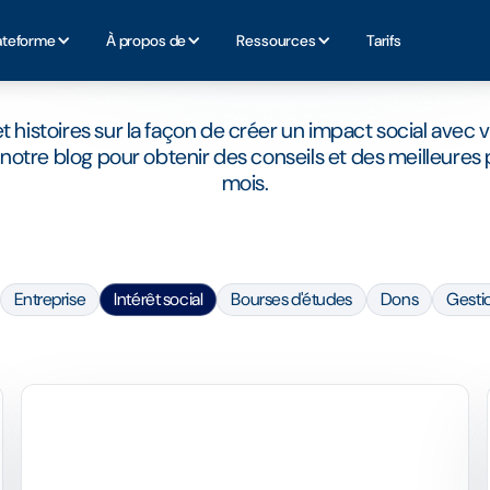
CATÉGORIE BLOG
Intérêt social
ateforme
À propos de
Ressources
Tarifs
t histoires sur la façon de créer un impact social avec 
otre blog pour obtenir des conseils et des meilleures
mois.
Entreprise
Intérêt social
Bourses d'études
Dons
Gestio