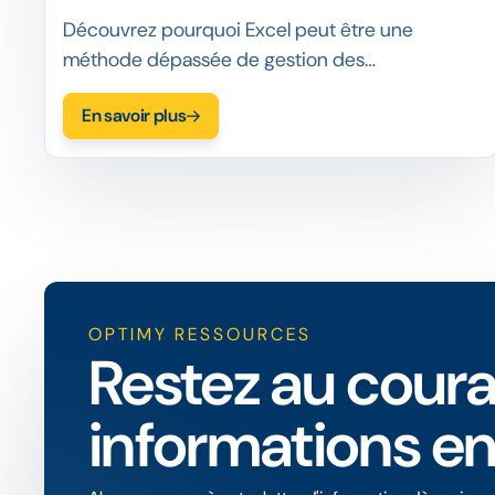
Découvrez pourquoi Excel peut être une
méthode dépassée de gestion des
programmes de RSE et pourquoi vous devriez
En savoir plus
adopter une plateforme de RSE et d'impact
social qui correspond à vos besoins.
OPTIMY RESSOURCES
Restez au coura
informations en