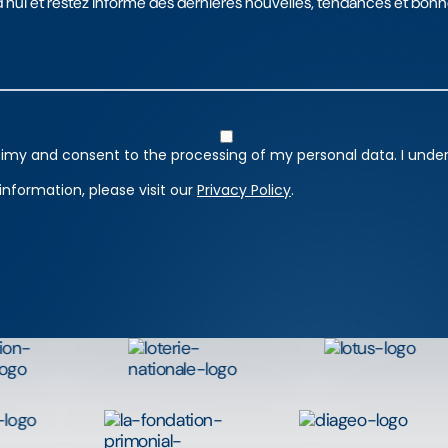
'hui et restez informé des dernières nouvelles, tendances et bonn