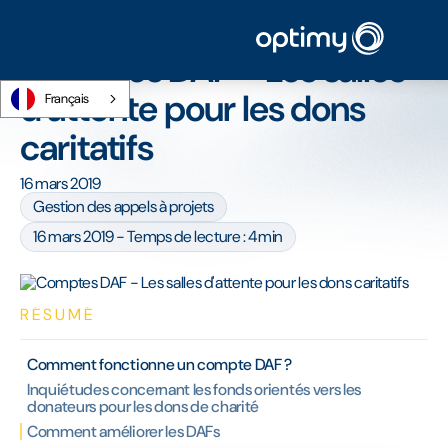
Accueil
/
Blog
/
Comptes DAF - Les salles d'attente pour les dons caritatifs
Comptes DAF - Les salles
d'attente pour les dons
Français
caritatifs
16 mars 2019
Gestion des appels à projets
16 mars 2019 - Temps de lecture : 4min
RÉSUMÉ
Comment fonctionne un compte DAF ?
Inquiétudes concernant les fonds orientés vers les
donateurs pour les dons de charité
Comment améliorer les DAFs