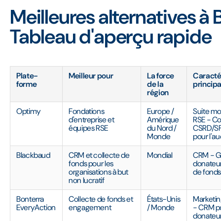
Meilleures alternatives à 
Tableau d'aperçu rapide
Plate-
Meilleur pour
La force
Caracté
forme
de la
principa
région
Optimy
Fondations
Europe /
Suite mo
d'entreprise et
Amérique
RSE - C
équipes RSE
du Nord /
CSRD/SF
Monde
pour l'au
Blackbaud
CRM et collecte de
Mondial
CRM - G
fonds pour les
donateur
organisations à but
de fond
non lucratif
Bonterra
Collecte de fonds et
États-Unis
Marketin
EveryAction
engagement
/ Monde
- CRM po
donateur