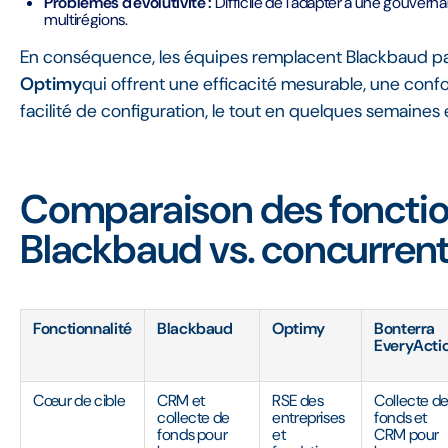
Problèmes d'évolutivité :
Difficile de l'adapter à une gouverna
multirégions.
En conséquence, les équipes remplacent Blackbaud par
Optimy
qui offrent une efficacité mesurable, une conf
facilité de configuration, le tout en quelques semaines
Comparaison des fonction
Blackbaud vs. concurren
Fonctionnalité
Blackbaud
Optimy
Bonterra
EveryActi
Cœur de cible
CRM et
RSE des
Collecte d
collecte de
entreprises
fonds et
fonds pour
et
CRM pour