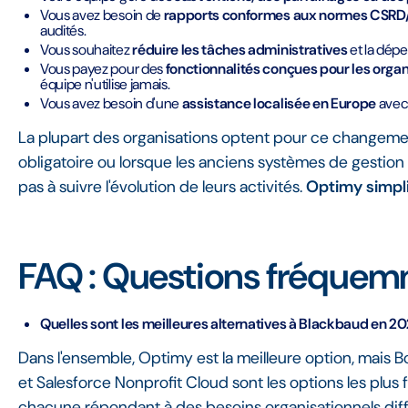
Vous avez besoin de
rapports conformes aux normes CSRD
audités.
Vous souhaitez
réduire les tâches administratives
et la dépe
Vous payez pour des
fonctionnalités conçues pour les organi
équipe n'utilise jamais.
Vous avez besoin d'une
assistance localisée en Europe
avec
La plupart des organisations optent pour ce changemen
obligatoire ou lorsque les anciens systèmes de gestion 
pas à suivre l'évolution de leurs activités.
Optimy simpli
FAQ : Questions fréque
Quelles sont les meilleures alternatives à Blackbaud en 20
Dans l'ensemble, Optimy est la meilleure option, mais 
et Salesforce Nonprofit Cloud sont les options les pl
chacune répondant à des besoins organisationnels diff