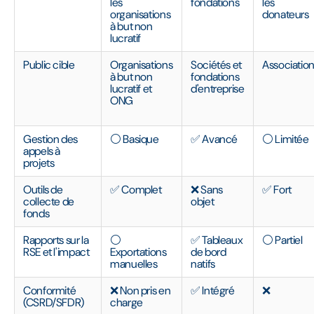
les
fondations
les
organisations
donateurs
à but non
lucratif
Public cible
Organisations
Sociétés et
Associatio
à but non
fondations
lucratif et
d'entreprise
ONG
Gestion des
⚪ Basique
✅ Avancé
⚪ Limitée
appels à
projets
Outils de
✅ Complet
❌ Sans
✅ Fort
collecte de
objet
fonds
Rapports sur la
⚪
✅ Tableaux
⚪ Partiel
RSE et l'impact
Exportations
de bord
manuelles
natifs
Conformité
❌ Non pris en
✅ Intégré
❌
(CSRD/SFDR)
charge