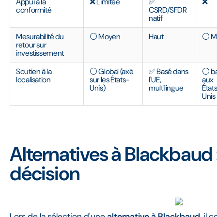
Appui à la
❌ Limitée
✅
❌
conformité
CSRD/SFDR
natif
Mesurabilité du
⚪ Moyen
Haut
⚪ M
retour sur
investissement
Soutien à la
⚪ Global (axé
✅ Basé dans
⚪ b
localisation
sur les États-
l'UE,
aux
Unis)
multilingue
État
Unis
Alternatives à Blackbaud 
décision
Lors de la sélection d'une
alternative à Blackbaud
, il