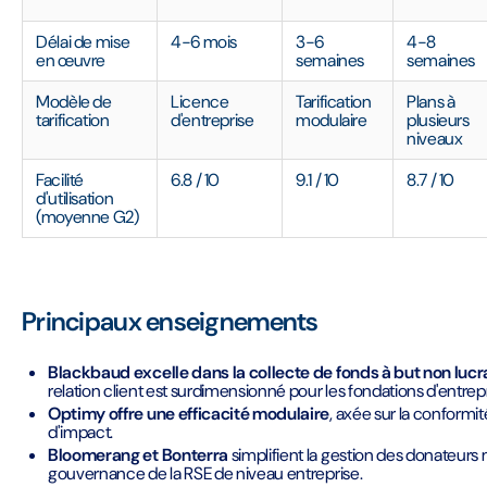
Délai de mise
4-6 mois
3-6
4-8
en œuvre
semaines
semaines
Modèle de
Licence
Tarification
Plans à
tarification
d'entreprise
modulaire
plusieurs
niveaux
Facilité
6.8 / 10
9.1 / 10
8.7 / 10
d'utilisation
(moyenne G2)
Principaux enseignements
Blackbaud excelle dans la collecte de fonds à but non lucra
relation client est surdimensionné pour les fondations d'entrepr
Optimy offre une efficacité modulaire
, axée sur la conformit
d'impact.
Bloomerang et Bonterra
simplifient la gestion des donateurs
gouvernance de la RSE de niveau entreprise.