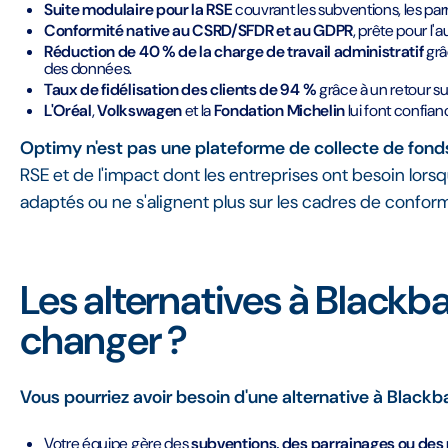
Suite modulaire pour la RSE
couvrant les subventions, les par
Conformité native au CSRD/SFDR et au GDPR
, prête pour l'a
Réduction de 40 % de la charge de travail administratif
grâc
des données.
Taux de fidélisation des clients de 94 %
grâce à un retour s
L'Oréal
,
Volkswagen
et la
Fondation Michelin
lui font confian
Optimy n'est pas une plateforme de collecte de fond
RSE et de l'impact dont les entreprises ont besoin lors
adaptés ou ne s'alignent plus sur les cadres de conform
Les alternatives à Black
changer ?
Vous pourriez avoir besoin d'une alternative à Blackba
Votre équipe gère des
subventions, des parrainages ou de