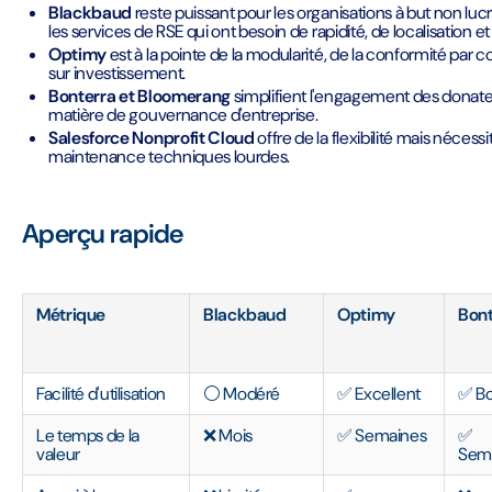
Blackbaud
reste puissant pour les organisations à but non lucrat
les services de RSE qui ont besoin de rapidité, de localisation e
Optimy
est à la pointe de la modularité, de la conformité par 
sur investissement.
Bonterra et Bloomerang
simplifient l'engagement des donat
matière de gouvernance d'entreprise.
Salesforce Nonprofit Cloud
offre de la flexibilité mais néce
maintenance techniques lourdes.
Aperçu rapide
Métrique
Blackbaud
Optimy
Bont
Facilité d'utilisation
⚪ Modéré
✅ Excellent
✅ B
Le temps de la
❌ Mois
✅ Semaines
✅
valeur
Sem