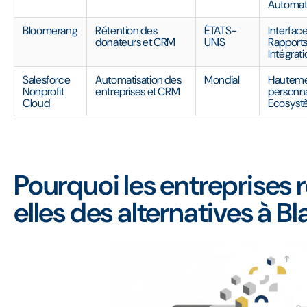
Automati
Bloomerang
Rétention des
ÉTATS-
Interfac
donateurs et CRM
UNIS
Rapports
Intégrat
Salesforce
Automatisation des
Mondial
Hautem
Nonprofit
entreprises et CRM
personna
Cloud
Ecosyst
Pourquoi les entreprises
elles des alternatives à B