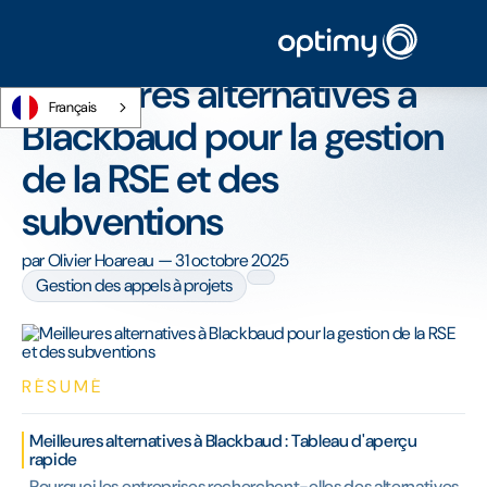
Accueil
/
Blog
/
Meilleures alternatives à Blackbaud pour la gestion de la RSE et
des subventions
Meilleures alternatives à
Français
Blackbaud pour la gestion
de la RSE et des
subventions
par
Olivier Hoareau
—
31 octobre 2025
Gestion des appels à projets
RÉSUMÉ
Meilleures alternatives à Blackbaud : Tableau d'aperçu
rapide
Pourquoi les entreprises recherchent-elles des alternatives