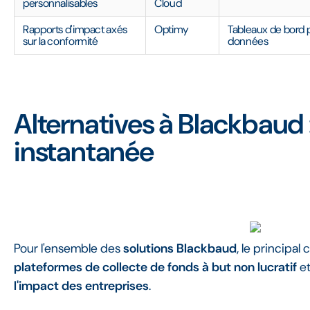
personnalisables
Cloud
Rapports d'impact axés
Optimy
Tableaux de bord pr
sur la conformité
données
Alternatives à Blackbaud
instantanée
Pour l'ensemble des
solutions Blackbaud
, le principal 
plateformes de collecte de fonds à but non lucratif
et
l'impact des entreprises
.