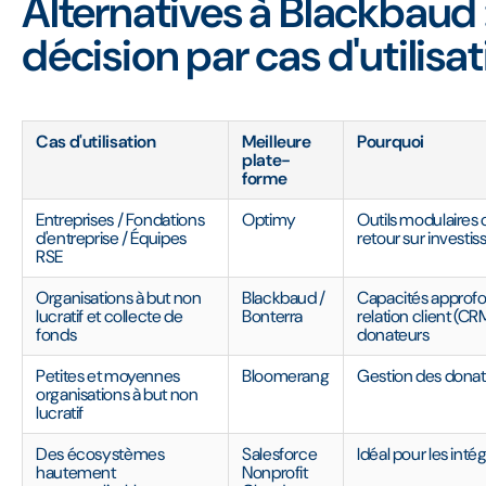
Alternatives à Blackbaud 
décision par cas d'utilisa
Cas d'utilisation
Meilleure
Pourquoi
plate-
forme
Entreprises / Fondations
Optimy
Outils modulaires 
d'entreprise / Équipes
retour sur invest
RSE
Organisations à but non
Blackbaud /
Capacités approfo
lucratif et collecte de
Bonterra
relation client (C
fonds
donateurs
Petites et moyennes
Bloomerang
Gestion des donat
organisations à but non
lucratif
Des écosystèmes
Salesforce
Idéal pour les int
hautement
Nonprofit