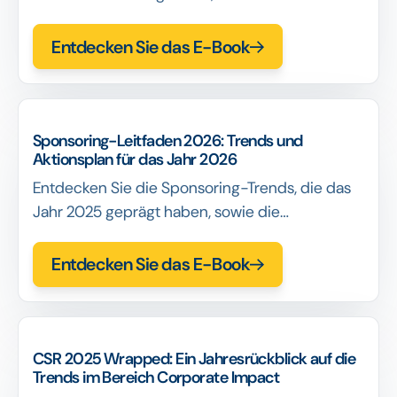
prägen werden, und über die praktischen
Maßnahmen, die Sie ergreifen müssen, um
Entdecken Sie das E-Book
fundierte Entscheidungen zu treffen,
Ausnahmen zu reduzieren und Programme zu
skalieren, ohne dabei an Kohärenz einzubüßen.
Sponsoring-Leitfaden 2026: Trends und
Aktionsplan für das Jahr 2026
Entdecken Sie die Sponsoring-Trends, die das
Jahr 2025 geprägt haben, sowie die
praktischen Maßnahmen, die Sponsoren
ergreifen sollten, um den ROI, die Aktivierung
Entdecken Sie das E-Book
und die Messbarkeit im Jahr 2026 zu
verbessern.
CSR 2025 Wrapped: Ein Jahresrückblick auf die
Trends im Bereich Corporate Impact