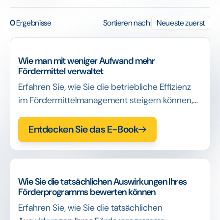
0
Ergebnisse
Sortieren nach:
Neueste zuerst
Wie man mit weniger Aufwand mehr
Fördermittel verwaltet
Erfahren Sie, wie Sie die betriebliche Effizienz
im Fördermittelmanagement steigern können,
indem Sie manuelle Arbeit eliminieren,
Nacharbeiten reduzieren und skalierbare
Entdecken Sie das E-Book
Systeme aufbauen, ohne die Kosten oder
Risiken zu erhöhen.
Wie Sie die tatsächlichen Auswirkungen Ihres
Förderprogramms bewerten können
Erfahren Sie, wie Sie die tatsächlichen