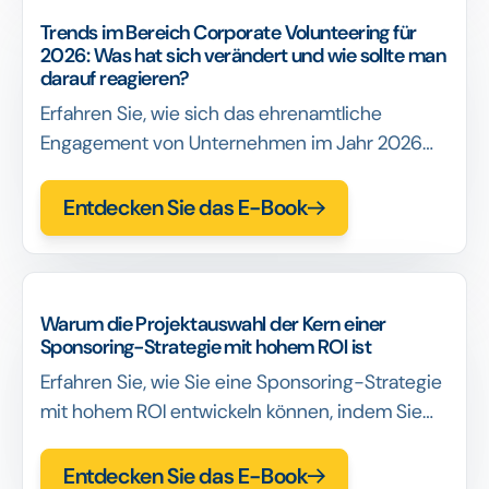
Trends im Bereich Corporate Volunteering für
2026: Was hat sich verändert und wie sollte man
darauf reagieren?
Erfahren Sie, wie sich das ehrenamtliche
Engagement von Unternehmen im Jahr 2026
verändert hat und wie Programme neu gestaltet
werden können, um die Beteiligung und
Entdecken Sie das E-Book
Wirkung zu steigern, ohne sich auf
Veranstaltungen oder Anreize zu verlassen.
Warum die Projektauswahl der Kern einer
Sponsoring-Strategie mit hohem ROI ist
Erfahren Sie, wie Sie eine Sponsoring-Strategie
mit hohem ROI entwickeln können, indem Sie
die richtigen Projekte durch Bewertung,
Portfolio-Denken und fundierte
Entdecken Sie das E-Book