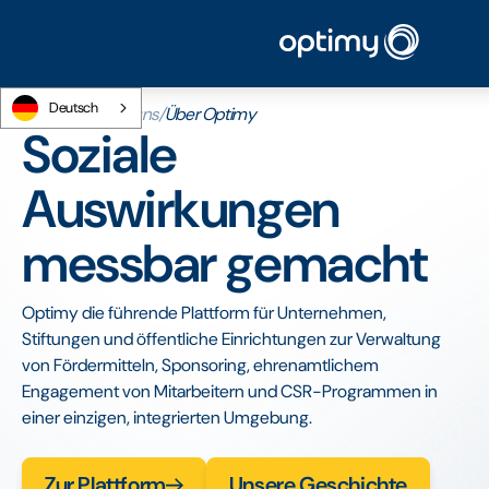
Deutsch
Startseite
/
Über uns
/
Über Optimy
Soziale
Auswirkungen
messbar gemacht
Optimy die führende Plattform für Unternehmen,
Stiftungen und öffentliche Einrichtungen zur Verwaltung
von Fördermitteln, Sponsoring, ehrenamtlichem
Engagement von Mitarbeitern und CSR-Programmen in
einer einzigen, integrierten Umgebung.
Zur Plattform
Unsere Geschichte