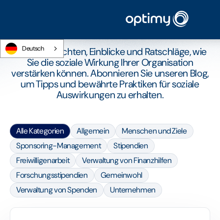
ARTIKEL
Der Optimy Blog
Deutsch
CSR-Nachrichten, Einblicke und Ratschläge, wie
Sie die soziale Wirkung Ihrer Organisation
verstärken können. Abonnieren Sie unseren Blog,
um Tipps und bewährte Praktiken für soziale
Auswirkungen zu erhalten.
Alle Kategorien
Allgemein
Menschen und Ziele
Sponsoring-Management
Stipendien
Freiwilligenarbeit
Verwaltung von Finanzhilfen
Forschungsstipendien
Gemeinwohl
Verwaltung von Spenden
Unternehmen