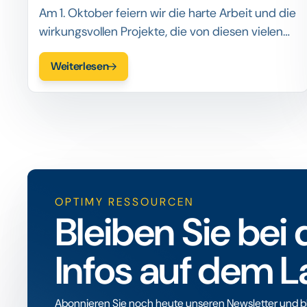
Am 1. Oktober feiern wir die harte Arbeit und die
wirkungsvollen Projekte, die von diesen vielen
Stiftungen und gemeinnützigen Organisationen
Weiterlesen
ins Leben gerufen wurden.
OPTIMY RESSOURCEN
Bleiben Sie be
Infos auf dem 
Abonnieren Sie noch heute unseren Newsletter und bl