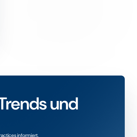
-Trends und
ctices informiert.