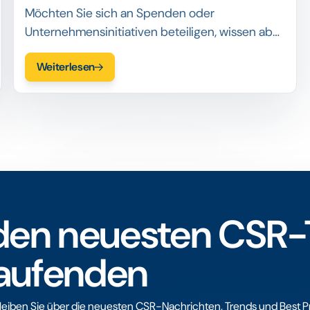
Möchten Sie sich an Spenden oder
Unternehmensinitiativen beteiligen, wissen aber
nicht genau, was das ist oder wie Sie anfangen
Weiterlesen
sollen? Lesen Sie unseren Leitfaden, um zu
erfahren wie.
i den neuesten CSR
Laufenden
eiben Sie über die neuesten CSR-Nachrichten, Trends und Best Pra