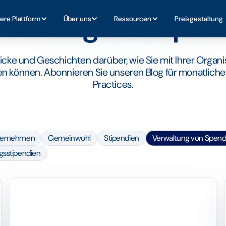
BLOG KATEGORIE
waltung von Spe
ere Plattform
Über uns
Ressourcen
Preisgestaltung
licke und Geschichten darüber, wie Sie mit Ihrer Organis
en können. Abonnieren Sie unseren Blog für monatliche
Practices.
ternehmen
Gemeinwohl
Stipendien
Verwaltung von Spen
gsstipendien