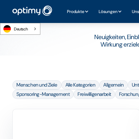
Ver
Produkte
Lösungen
Uns
Deutsch
Neuigkeiten, Einb
Wirkung erziel
Menschen und Ziele
Alle Kategorien
Allgemein
Un
Sponsoring-Management
Freiwilligenarbeit
Forschun