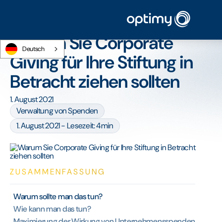
Startseite
/
Blog
/
Warum Sie Corporate Giving für Ihre Stiftung in Betracht ziehen
sollten
Warum Sie Corporate
Deutsch
Giving für Ihre Stiftung in
Betracht ziehen sollten
1. August 2021
Verwaltung von Spenden
1. August 2021 - Lesezeit: 4min
ZUSAMMENFASSUNG
Warum sollte man das tun?
Wie kann man das tun?
Maximierung der Wirkung von Unternehmensspenden