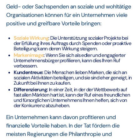
Geld- oder Sachspenden an soziale und wohltätige
Organisationen können für ein Unternehmen viele
positive und greifbare Vorteile bringen:
Soziale Wirkung
: Die Unterstützung sozialer Projekte bei
der Erfüllung ihres Auftrags durch Spenden oder proaktive
Beteiligung kann deren Wirkung steigern.
Markenimage
:
Wenn Sie sich als edler und engagierter
Unternehmensbürger profilieren, kann dies Ihren Ruf
verbessern.
Kundentreue:
Die Menschen lieben Marken, die sich an
sozialen Aktivitäten beteiligen, und sie sind eher geneigt, in
Zukunft bei ihnen zu kaufen.
Differenzierung:
In einer Zeit, in der der Wettbewerb auf
fast allen Märkten hart ist, kann der Ruf eines freundlichen
und fürsorglichen Unternehmens Ihnen helfen, sich von
der Konkurrenz abzuheben.
Ein Unternehmen kann davon profitieren und
finanzielle Vorteile haben. In der Tat fördern die
meisten Regierungen die Philanthropie und