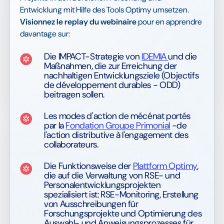
Entwicklung mit Hilfe des Tools Optimy umsetzen.
Visionnez le replay du webinaire
pour en apprendre
davantage sur:
Die IMPACT-Strategie von
IDEMIA
und die
Maßnahmen, die zur Erreichung der
nachhaltigen Entwicklungsziele (Objectifs
de développement durables - ODD)
beitragen sollen.
Les modes d'action de mécénat portés
par la
Fondation Groupe Primonial
-de
l'action distributive à l'engagement des
collaborateurs.
Die Funktionsweise der
Plattform Optimy
,
die auf die Verwaltung von RSE- und
Personalentwicklungsprojekten
spezialisiert ist: RSE-Monitoring, Erstellung
von Ausschreibungen für
Forschungsprojekte und Optimierung des
Auswahl- und Anweisungsprozesses für