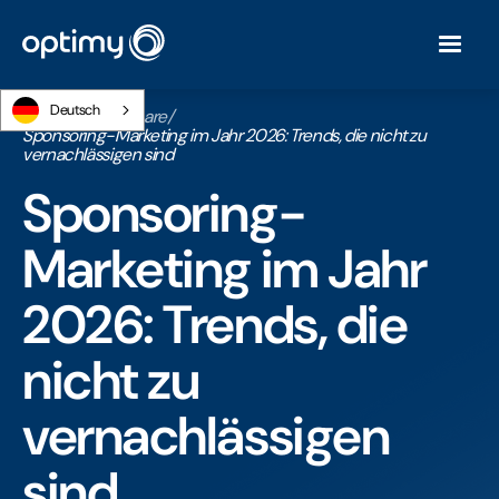
Deutsch
Startseite
/
Webinare
/
Sponsoring-Marketing im Jahr 2026: Trends, die nicht zu
vernachlässigen sind
Sponsoring-
Marketing im Jahr
2026: Trends, die
nicht zu
vernachlässigen
sind