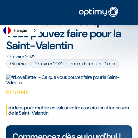
Accueil
/
Blog
/
#LoveBetter - Ce que vous pouvez faire pour la Saint-Valentin
#LoveBetter - Ce que
vous pouvez faire pour la
Français
Saint-Valentin
10 février 2022
Général
10 février 2022 - Temps de lecture : 2min
RÉSUMÉ
5 idées pour mettre en valeur votre association à l'occasion
de la Saint-Valentin
Commencez dès aujourd'hui !