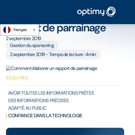
Accueil
/
Blog
/
Comment élaborer un rapport de parrainage
Comment élaborer un
rapport de parrainage
Français
2 septembre 2019
Gestion du sponsoring
2 septembre 2019 - Temps de lecture : 4min
RÉSUMÉ
AVOIR TOUTES LES INFORMATIONS PRÊTES
DES INFORMATIONS PRÉCISES
ADAPTÉ AU PUBLIC
CONFIANCE DANS LA TECHNOLOGIE