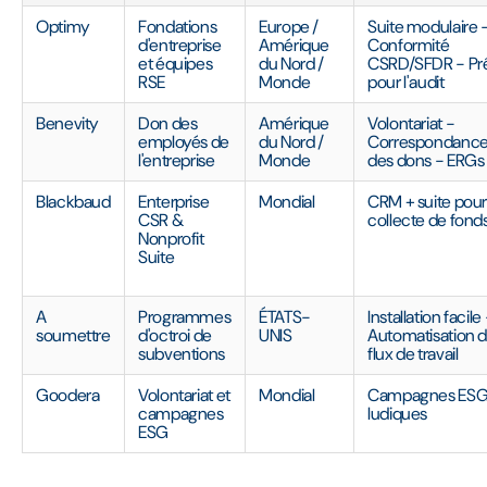
Optimy
Fondations
Europe /
Suite modulaire 
d'entreprise
Amérique
Conformité
et équipes
du Nord /
CSRD/SFDR - Pr
RSE
Monde
pour l'audit
Benevity
Don des
Amérique
Volontariat -
employés de
du Nord /
Correspondanc
l'entreprise
Monde
des dons - ERGs
Blackbaud
Enterprise
Mondial
CRM + suite pour
CSR &
collecte de fond
Nonprofit
Suite
A
Programmes
ÉTATS-
Installation facile
soumettre
d'octroi de
UNIS
Automatisation 
subventions
flux de travail
Goodera
Volontariat et
Mondial
Campagnes ES
campagnes
ludiques
ESG