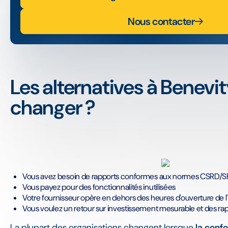
Nous contacter
Les alternatives à Benevi
changer ?
Vous avez besoin de rapports conformes aux normes CSRD/
Vous payez pour des fonctionnalités inutilisées
Votre fournisseur opère en dehors des heures d'ouverture de l
Vous voulez un retour sur investissement mesurable et des rap
La plupart des organisations changent lorsque
la confo