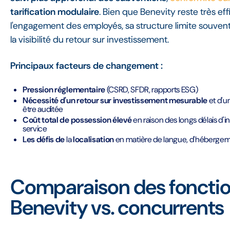
tarification modulaire
. Bien que Benevity reste très ef
l'engagement des employés, sa structure limite souvent 
la visibilité du retour sur investissement.
Principaux facteurs de changement :
Pression réglementaire
(CSRD, SFDR, rapports ESG)
Nécessité d'un retour sur investissement mesurable
et d'u
être auditée
Coût total de possession élevé
en raison des longs délais d'ins
service
Les défis de
la
localisation
en matière de langue, d'hébergem
Comparaison des fonction
Benevity vs. concurrents