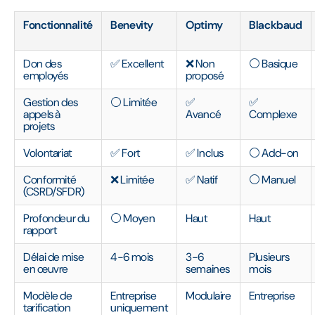
Fonctionnalité
Benevity
Optimy
Blackbaud
Don des
✅ Excellent
❌ Non
⚪ Basique
employés
proposé
Gestion des
⚪ Limitée
✅
✅
appels à
Avancé
Complexe
projets
Volontariat
✅ Fort
✅ Inclus
⚪ Add-on
Conformité
❌ Limitée
✅ Natif
⚪ Manuel
(CSRD/SFDR)
Profondeur du
⚪ Moyen
Haut
Haut
rapport
Délai de mise
4-6 mois
3-6
Plusieurs
en œuvre
semaines
mois
Modèle de
Entreprise
Modulaire
Entreprise
tarification
uniquement