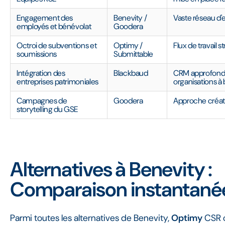
Engagement des
Benevity /
Vaste réseau d
employés et bénévolat
Goodera
Octroi de subventions et
Optimy /
Flux de travail s
soumissions
Submittable
Intégration des
Blackbaud
CRM approfondi 
entreprises patrimoniales
organisations à 
Campagnes de
Goodera
Approche créati
storytelling du GSE
Alternatives à Benevity :
Comparaison instantané
Parmi toutes les alternatives de Benevity,
Optimy
CSR o