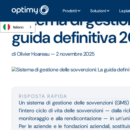
Home
/
Blog
/
Sistema di gestione delle sovvenzioni: La g
Prodotti
Soluzioni
La pia
Sistema di gestio
Italiano
guida definitiva 
di
Olivier Hoareau
—
2 novembre 2025
RISPOSTA RAPIDA
Un sistema di gestione delle sovvenzioni (GMS) 
l’intero ciclo di vita delle sovvenzioni — dalla ric
monitoraggio e alla rendicontazione — in un’uni
Per le aziende e le fondazioni aziendali, sostitu