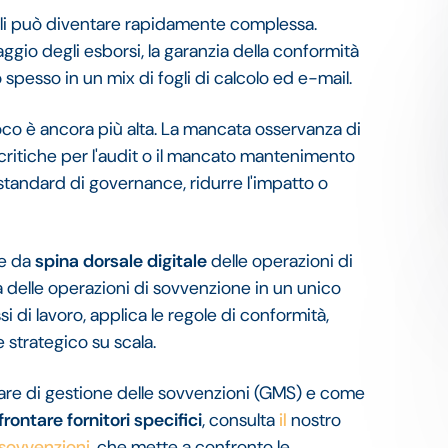
li può diventare rapidamente complessa.
gio degli esborsi, la garanzia della conformità
 spesso in un mix di fogli di calcolo ed e-mail.
gioco è ancora più alta. La mancata osservanza di
 critiche per l'audit o il mancato mantenimento
standard di governance, ridurre l'impatto o
ge da
spina dorsale digitale
delle operazioni di
ta delle operazioni di sovvenzione in un unico
i di lavoro, applica le regole di conformità,
e strategico su scala.
are di gestione delle sovvenzioni (GMS) e come
rontare fornitori specifici
, consulta
il
nostro
 sovvenzioni
, che mette a confronto le