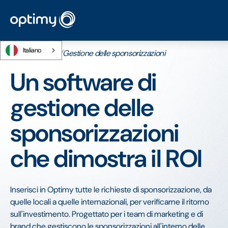
Italiano
Home
/
Prodotti
/
Gestione delle sponsorizzazioni
Un software di
gestione delle
sponsorizzazioni
che dimostra il ROI
Inserisci in Optimy tutte le richieste di sponsorizzazione, da
quelle locali a quelle internazionali, per verificarne il ritorno
sull'investimento. Progettato per i team di marketing e di
brand che gestiscono le sponsorizzazioni all'interno delle