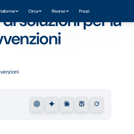
ne delle sovvenzioni
ttaforma
Circa
Risorse
Prezzi
 di soluzioni per la
vvenzioni