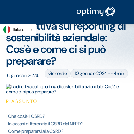
Home
/
Blog
/
La direttiva sul reporting di sostenibilità aziendale: Cos'è e come
ci si può preparare?
La direttiva sul reporting di
Italiano
sostenibilità aziendale:
Cos'è e come ci si può
preparare?
Generale
10 gennaio 2024 -- 4min
10 gennaio 2024
RIASSUNTO
Che cos'è il CSRD?
In cosasi differenzia il CSRD dal NFRD?
Come prepararsi alla CSRD?