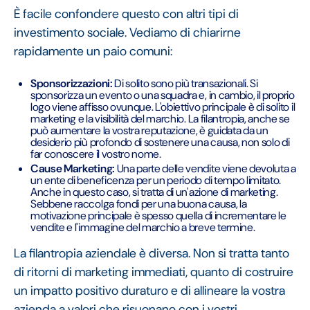
È facile confondere questo con altri tipi di
investimento sociale. Vediamo di chiarirne
rapidamente un paio comuni:
Sponsorizzazioni:
Di solito sono più transazionali. Si
sponsorizza un evento o una squadra e, in cambio, il proprio
logo viene affisso ovunque. L'obiettivo principale è di solito il
marketing e la visibilità del marchio. La filantropia, anche se
può aumentare la vostra reputazione, è guidata da un
desiderio più profondo di sostenere una causa, non solo di
far conoscere il vostro nome.
Cause Marketing:
Una parte delle vendite viene devoluta a
un ente di beneficenza per un periodo di tempo limitato.
Anche in questo caso, si tratta di un'azione di marketing.
Sebbene raccolga fondi per una buona causa, la
motivazione principale è spesso quella di incrementare le
vendite e l'immagine del marchio a breve termine.
La filantropia aziendale è diversa. Non si tratta tanto
di ritorni di marketing immediati, quanto di costruire
un impatto positivo duraturo e di allineare la vostra
azienda a valori che risuonano con i vostri