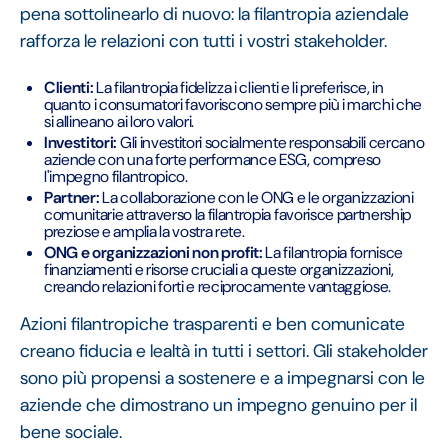
pena sottolinearlo di nuovo: la filantropia aziendale
rafforza le relazioni con tutti i vostri stakeholder.
Clienti:
La filantropia fidelizza i clienti e li preferisce, in
quanto i consumatori favoriscono sempre più i marchi che
si allineano ai loro valori.
Investitori:
Gli investitori socialmente responsabili cercano
aziende con una forte performance ESG, compreso
l'impegno filantropico.
Partner:
La collaborazione con le ONG e le organizzazioni
comunitarie attraverso la filantropia favorisce partnership
preziose e amplia la vostra rete.
ONG e organizzazioni non profit:
La filantropia fornisce
finanziamenti e risorse cruciali a queste organizzazioni,
creando relazioni forti e reciprocamente vantaggiose.
Azioni filantropiche trasparenti e ben comunicate
creano fiducia e lealtà in tutti i settori. Gli stakeholder
sono più propensi a sostenere e a impegnarsi con le
aziende che dimostrano un impegno genuino per il
bene sociale.