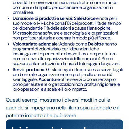
povertà. Le sovvenzioni finanziarie dirette sono un modo
comune e d'impatto per sostenere le organizzazioni in
prima linea.
Donazione di prodotti e servizi:
Salesforce
è nota per il
suo modello 1-1-1, che dona l'1% dei prodotti, l'1% del tempo
dei dipendenti e l'1% delle azioni a cause filantropiche.
Microsoft
dona software e tecnologia alle organizzazioni
non profit per aiutarle a operare in modo più efficace.
Volontariato aziendale:
Aziende come
Deloitte
hanno
programmi di volontariato per i dipendenti che
incoraggiano i dipendenti a donare il loro tempo e le loro
competenze alle organizzazioni della comunità. Si può
spaziare dalla costruzione di case al tutoraggio dei giovani.
Servizi pro bono:
Gli studi legali offrono spesso servizi legali
pro bono alle organizzazioni non profit e alle comunità
svantaggiate.
Accenture
offre servizi di consulenza pro
bono per aiutare le organizzazioni non profit a migliorare le
loro operazioni e a scalare il loro impatto.
Questi esempi mostrano i diversi modi in cui le
aziende si impegnano nella filantropia aziendale e il
potente impatto che può avere.