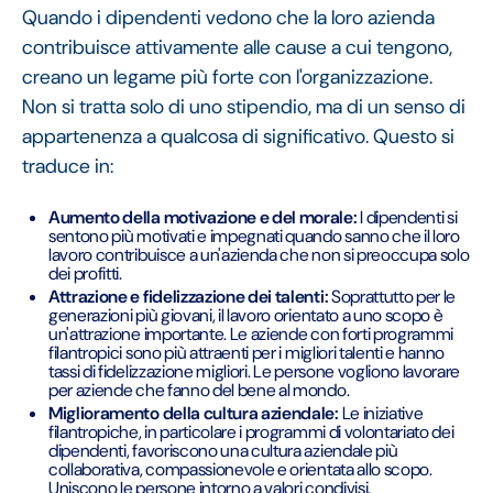
Quando i dipendenti vedono che la loro azienda
contribuisce attivamente alle cause a cui tengono,
creano un legame più forte con l'organizzazione.
Non si tratta solo di uno stipendio, ma di un senso di
appartenenza a qualcosa di significativo. Questo si
traduce in:
Aumento della motivazione e del morale:
I dipendenti si
sentono più motivati e impegnati quando sanno che il loro
lavoro contribuisce a un'azienda che non si preoccupa solo
dei profitti.
Attrazione e fidelizzazione dei talenti:
Soprattutto per le
generazioni più giovani, il lavoro orientato a uno scopo è
un'attrazione importante. Le aziende con forti programmi
filantropici sono più attraenti per i migliori talenti e hanno
tassi di fidelizzazione migliori. Le persone vogliono lavorare
per aziende che fanno del bene al mondo.
Miglioramento della cultura aziendale:
Le iniziative
filantropiche, in particolare i programmi di volontariato dei
dipendenti, favoriscono una cultura aziendale più
collaborativa, compassionevole e orientata allo scopo.
Uniscono le persone intorno a valori condivisi.