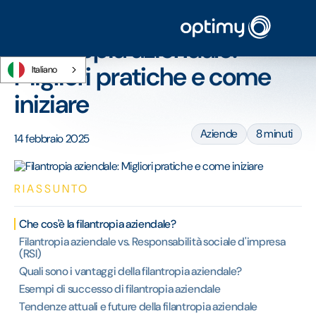
Home
/
Blog
/
Filantropia aziendale: Migliori pratiche e come iniziare
Filantropia aziendale:
Migliori pratiche e come
Italiano
iniziare
Aziende
8 minuti
14 febbraio 2025
RIASSUNTO
Che cos'è la filantropia aziendale?
Filantropia aziendale vs. Responsabilità sociale d'impresa
(RSI)
Quali sono i vantaggi della filantropia aziendale?
Esempi di successo di filantropia aziendale
Tendenze attuali e future della filantropia aziendale