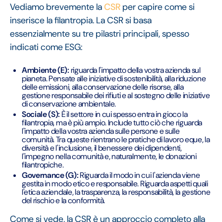
Vediamo brevemente la
CSR
per capire come si
inserisce la filantropia. La CSR si basa
essenzialmente su tre pilastri principali, spesso
indicati come ESG:
Ambiente (E):
riguarda l'impatto della vostra azienda sul
pianeta. Pensate alle iniziative di sostenibilità, alla riduzione
delle emissioni, alla conservazione delle risorse, alla
gestione responsabile dei rifiuti e al sostegno delle iniziative
di conservazione ambientale.
Sociale (S):
È il settore in cui spesso entra in gioco la
filantropia, ma è più ampio. Include tutto ciò che riguarda
l'impatto della vostra azienda sulle persone e sulle
comunità. Tra queste rientrano le pratiche di lavoro eque, la
diversità e l'inclusione, il benessere dei dipendenti,
l'impegno nella comunità e, naturalmente, le donazioni
filantropiche.
Governance (G):
Riguarda il modo in cui l'azienda viene
gestita in modo etico e responsabile. Riguarda aspetti quali
l'etica aziendale, la trasparenza, la responsabilità, la gestione
del rischio e la conformità.
Come si vede, la CSR è un approccio completo alla