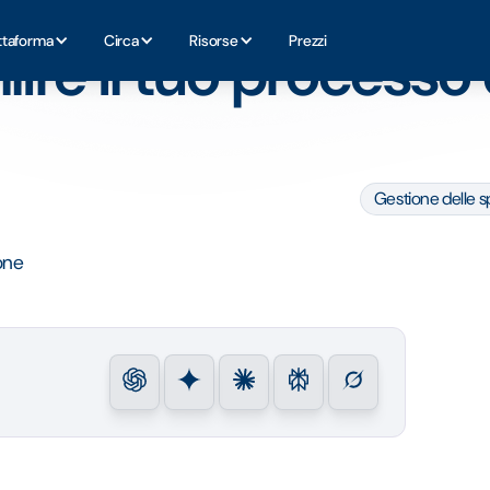
onsorizzazione
ttaforma
Circa
Risorse
Prezzi
lire il tuo processo 
Gestione delle s