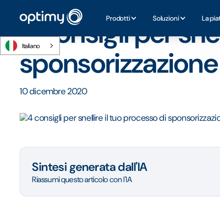
Home
/
Blog
/
4 consigli per snellire il tuo processo di sp
Prodotti
Soluzioni
La pia
4 consigli per snel
Italiano
sponsorizzazione
10 dicembre 2020
Sintesi generata dall'IA
Riassumi questo articolo con l'IA