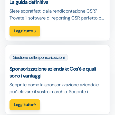
La guida definitiva
Siete sopraffatti dalla rendicontazione CSR?
Trovate il software di reporting CSR perfetto per
semplificare il vostro processo. Scoprite le
Leggi tutto
caratteristiche principali e i consigli per
scegliere la soluzione giusta.
Gestione delle sponsorizzazioni
Sponsorizzazione aziendale: Cos'è e quali
sono i vantaggi
Scoprite come la sponsorizzazione aziendale
può elevare il vostro marchio. Scoprite i
vantaggi, le strategie e le migliori pratiche per
Leggi tutto
attirare gli sponsor e far crescere la vostra
attività.