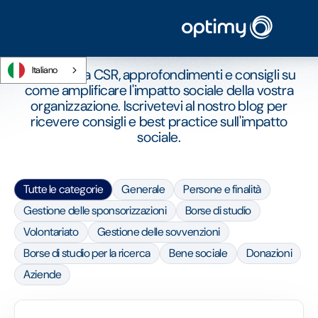
ARTICOLI
Il blog Optimy
Italiano
Notizie sulla CSR, approfondimenti e consigli su
come amplificare l'impatto sociale della vostra
organizzazione. Iscrivetevi al nostro blog per
ricevere consigli e best practice sull'impatto
sociale.
Tutte le categorie
Generale
Persone e finalità
Gestione delle sponsorizzazioni
Borse di studio
Volontariato
Gestione delle sovvenzioni
Borse di studio per la ricerca
Bene sociale
Donazioni
Aziende