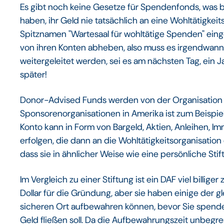
Es gibt noch keine Gesetze für Spendenfonds, was 
haben, ihr Geld nie tatsächlich an eine Wohltätigkei
Spitznamen "Wartesaal für wohltätige Spenden" ein
von ihren Konten abheben, also muss es irgendwann 
weitergeleitet werden, sei es am nächsten Tag, ein J
später!
Donor-Advised Funds werden von der Organisation ih
Sponsorenorganisationen in Amerika ist zum Beispie
Konto kann in Form von Bargeld, Aktien, Anleihen,
erfolgen, die dann an die Wohltätigkeitsorganisati
dass sie in ähnlicher Weise wie eine persönliche Stif
Im Vergleich zu einer Stiftung ist ein DAF viel billi
Dollar für die Gründung, aber sie haben einige der g
sicheren Ort aufbewahren können, bevor Sie spenden
Geld fließen soll. Da die Aufbewahrungszeit unbegr