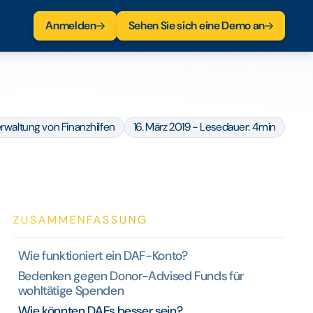
Anmelden
Sehen Sie sich eine Demo an
rwaltung von Finanzhilfen
16. März 2019 - Lesedauer: 4min
ZUSAMMENFASSUNG
Wie funktioniert ein DAF-Konto?
Bedenken gegen Donor-Advised Funds für
wohltätige Spenden
Wie könnten DAFs besser sein?