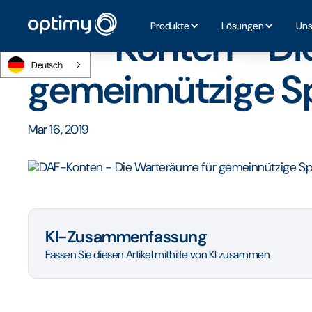
Startseite
/
Blog
/
DAF-Konten - Die Warteräume für gem
Produkte
Lösungen
Uns
DAF-Konten - Di
Deutsch
gemeinnützige 
Mar 16, 2019
KI-Zusammenfassung
Fassen Sie diesen Artikel mithilfe von KI zusammen