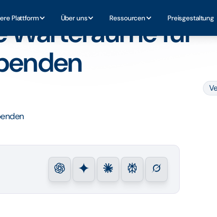
einnützige Spenden
ere Plattform
Über uns
Ressourcen
Preisgestaltung
e Warteräume für
Spenden
Ve