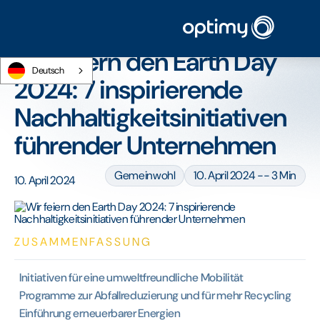
Startseite
/
Blog
/
Wir feiern den Earth Day 2024: 7 inspirierende
Nachhaltigkeitsinitiativen führender Unternehmen
Wir feiern den Earth Day
Deutsch
2024: 7 inspirierende
Nachhaltigkeitsinitiativen
führender Unternehmen
Gemeinwohl
10. April 2024 -- 3 Min
10. April 2024
ZUSAMMENFASSUNG
Initiativen für eine umweltfreundliche Mobilität
Programme zur Abfallreduzierung und für mehr Recycling
Einführung erneuerbarer Energien