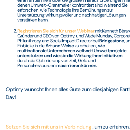
erfahren Sie mehr über die größten Herausforderungen, mi
denen Umwelt-Grantmaker konfrontiert sind, während Sie
erforschen, wie Technologie ihre Bemühungen zur
Unterstützung wirkungsvoller und nachhaltiger Lösungen
verstärken kann.
Registrieren Sie sich für unser Webinar
mit
Kenneth Bérar
Gründer und CEO von Optimy, und Wade Munday, Corpora
Philanthropy and Social Impact Director bei
Bridgestone,
u
Einblicke in die
Art und Weise
zu erhalten
, wie
multinationale Unternehmen weltweit Umweltprojekte
unterstützen und wie sie die Wirkung ihrer Initiativen
durch die Optimierung von Zeit, Geld und
Personalressourcen
maximieren können
.
Optimy wünscht Ihnen alles Gute zum diesjähigen Eart
Day!
Setzen Sie sich mit uns in Verbindung
, um zu erfahren,