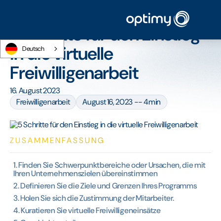
Startseite
/
Blog
/
5 Schritte für den Einstieg in die virtuelle Freiwilligenarbeit
5 Schritte für den Einstieg
in die virtuelle
Deutsch
Freiwilligenarbeit
16. August 2023
Freiwilligenarbeit
August 16, 2023 -- 4min
ZUSAMMENFASSUNG
‍1. Finden Sie Schwerpunktbereiche oder Ursachen, die mit
Ihren Unternehmenszielen übereinstimmen
2. Definieren Sie die Ziele und Grenzen Ihres Programms
3. Holen Sie sich die Zustimmung der Mitarbeiter‍.
4. Kuratieren Sie virtuelle Freiwilligeneinsätze