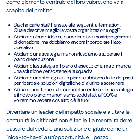
come elemento centrale del loro valore, che va a
scapito del profitto.
Da che parte stai? Pensate alle seguenti affermazioni.
Quale descrive meglio la vostra organizzazione oggi?
Abbiamo alcune idee su come lanciare i nostri programmi
di donazione, ma dobbiamo ancora incorporare il lato
operativo
Abbiamo una strategia, ma non riusciamo a superare il
piano di esecuzione
Abbiamo la strategia e il piano di esecuzione, ma ci manca
una soluzione per sostenere la squadra
Abbiamo una strategia e un piano, e abbiamo fatto dei passi
per ricercare soluzioni digitali che ci aiutino a sostenere
Abbiamo implementato completamente la nostra strategia
e il nostro piano, ma non siamo soddisfatti al 100% e
vorremmo vedere cos'altro c'è là fuori
Diventare un leader dell'impatto sociale e aiutare le
comunità in difficoltà non è facile. La mentalità deve
passare dal vedere una soluzione digitale come un
"nice-to-have" a un'opportunità, e il pezzo