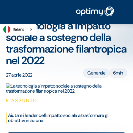
Home
/
Blog
/
La tecnologia a impatto sociale a sostegno della trasformazione
filantropica nel 2022
La tecnologia a impatto
Italiano
sociale a sostegno della
trasformazione filantropica
nel 2022
Generale
6min
27 aprile 2022
RIASSUNTO
Aiutare i leader dell'impatto sociale a trasformare gli
obiettivi in azione