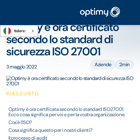
Home
/
Blog
/
Optimy è ora certificato secondo lo standard di sicurezza ISO
27001
Optimy è ora certificato
Italiano
secondo lo standard di
sicurezza ISO 27001
Aziende
2min
3 maggio 2022
RIASSUNTO
Optimy è ora certificata secondo lo standard ISO27001.
Ecco cosa significa per voi e per la vostra organizzazione.
Cos'è l'ISO?
Cosa significa questo per i nostri clienti?
Il processo di audit