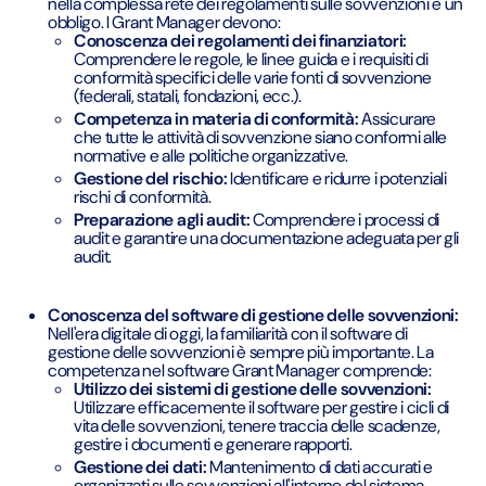
nella complessa rete dei regolamenti sulle sovvenzioni è un
obbligo. I Grant Manager devono:
Conoscenza dei regolamenti dei finanziatori:
Comprendere le regole, le linee guida e i requisiti di
conformità specifici delle varie fonti di sovvenzione
(federali, statali, fondazioni, ecc.).
Competenza in materia di conformità:
Assicurare
che tutte le attività di sovvenzione siano conformi alle
normative e alle politiche organizzative.
Gestione del rischio:
Identificare e ridurre i potenziali
rischi di conformità.
Preparazione agli audit:
Comprendere i processi di
audit e garantire una documentazione adeguata per gli
audit.
Conoscenza del software di gestione delle sovvenzioni:
Nell'era digitale di oggi, la familiarità con il software di
gestione delle sovvenzioni è sempre più importante. La
competenza nel software Grant Manager comprende:
Utilizzo dei sistemi di gestione delle sovvenzioni:
Utilizzare efficacemente il software per gestire i cicli di
vita delle sovvenzioni, tenere traccia delle scadenze,
gestire i documenti e generare rapporti.
Gestione dei dati:
Mantenimento di dati accurati e
organizzati sulle sovvenzioni all'interno del sistema.