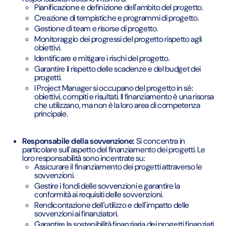
Pianificazione e definizione dell'ambito del progetto.
Creazione di tempistiche e programmi di progetto.
Gestione di team e risorse di progetto.
Monitoraggio dei progressi del progetto rispetto agli
obiettivi.
Identificare e mitigare i rischi del progetto.
Garantire il rispetto delle scadenze e del budget dei
progetti.
I Project Manager si occupano del progetto in sé:
obiettivi, compiti e risultati. Il finanziamento è una risorsa
che utilizzano, ma non è la loro area di competenza
principale.
Responsabile della sovvenzione:
Si concentra in
particolare sull'aspetto del finanziamento dei progetti. Le
loro responsabilità sono incentrate su:
Assicurare il finanziamento dei progetti attraverso le
sovvenzioni.
Gestire i fondi delle sovvenzioni e garantire la
conformità ai requisiti delle sovvenzioni.
Rendicontazione dell'utilizzo e dell'impatto delle
sovvenzioni ai finanziatori.
Garantire la sostenibilità finanziaria dei progetti finanziati