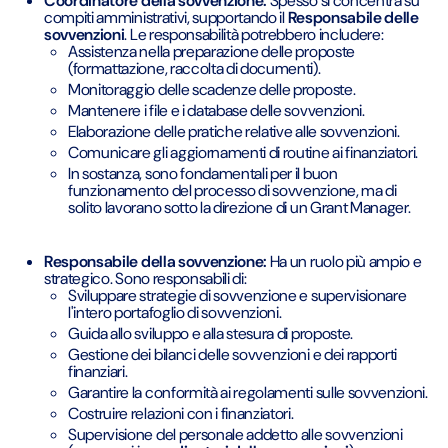
Coordinatore della sovvenzione:
Spesso si concentra su
compiti amministrativi, supportando il
Responsabile delle
sovvenzioni
. Le responsabilità potrebbero includere:
Assistenza nella preparazione delle proposte
(formattazione, raccolta di documenti).
Monitoraggio delle scadenze delle proposte.
Mantenere i file e i database delle sovvenzioni.
Elaborazione delle pratiche relative alle sovvenzioni.
Comunicare gli aggiornamenti di routine ai finanziatori.
In sostanza, sono fondamentali per il buon
funzionamento del processo di sovvenzione, ma di
solito lavorano sotto la direzione di un Grant Manager.
Responsabile della sovvenzione:
Ha un ruolo più ampio e
strategico. Sono responsabili di:
Sviluppare strategie di sovvenzione e supervisionare
l'intero portafoglio di sovvenzioni.
Guida allo sviluppo e alla stesura di proposte.
Gestione dei bilanci delle sovvenzioni e dei rapporti
finanziari.
Garantire la conformità ai regolamenti sulle sovvenzioni.
Costruire relazioni con i finanziatori.
Supervisione del personale addetto alle sovvenzioni