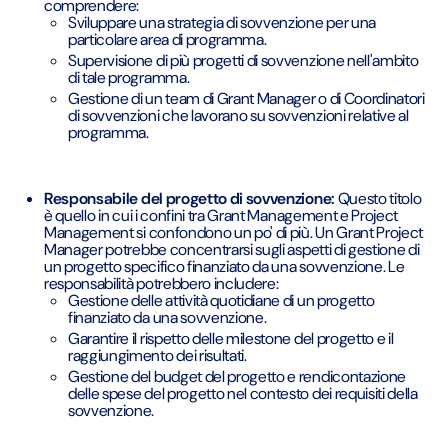
comprendere:
Sviluppare una strategia di sovvenzione per una
particolare area di programma.
Supervisione di più progetti di sovvenzione nell'ambito
di tale programma.
Gestione di un team di Grant Manager o di Coordinatori
di sovvenzioni che lavorano su sovvenzioni relative al
programma.
Responsabile del progetto di sovvenzione:
Questo titolo
è quello in cui i confini tra Grant Management e Project
Management si confondono un po' di più. Un Grant Project
Manager potrebbe concentrarsi sugli aspetti di gestione di
un progetto specifico finanziato da una sovvenzione. Le
responsabilità potrebbero includere:
Gestione delle attività quotidiane di un progetto
finanziato da una sovvenzione.
Garantire il rispetto delle milestone del progetto e il
raggiungimento dei risultati.
Gestione del budget del progetto e rendicontazione
delle spese del progetto nel contesto dei requisiti della
sovvenzione.