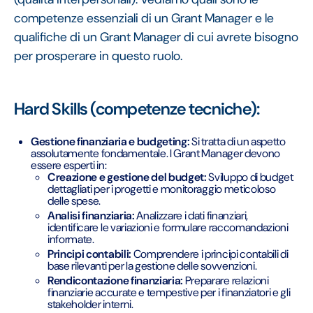
competenze essenziali di un Grant Manager e le
qualifiche di un Grant Manager di cui avrete bisogno
per prosperare in questo ruolo.
Hard Skills (competenze tecniche):
Gestione finanziaria e budgeting:
Si tratta di un aspetto
assolutamente fondamentale. I Grant Manager devono
essere esperti in:
Creazione e gestione del budget:
Sviluppo di budget
dettagliati per i progetti e monitoraggio meticoloso
delle spese.
Analisi finanziaria:
Analizzare i dati finanziari,
identificare le variazioni e formulare raccomandazioni
informate.
Principi contabili:
Comprendere i principi contabili di
base rilevanti per la gestione delle sovvenzioni.
Rendicontazione finanziaria:
Preparare relazioni
finanziarie accurate e tempestive per i finanziatori e gli
stakeholder interni.