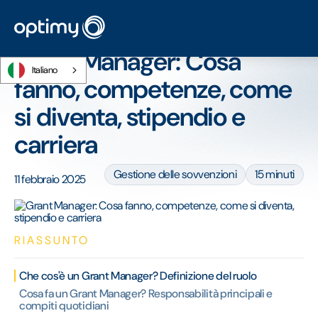
Home
/
Blog
/
Grant Manager: Cosa fanno, competenze, come si diventa,
stipendio e carriera
Grant Manager: Cosa
Italiano
fanno, competenze, come
si diventa, stipendio e
carriera
Gestione delle sovvenzioni
15 minuti
11 febbraio 2025
RIASSUNTO
Che cos'è un Grant Manager? Definizione del ruolo
Cosa fa un Grant Manager? Responsabilità principali e
compiti quotidiani