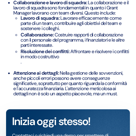
Collaborazione e lavoro di squadra:
La collaborazione e il
lavoro di squadra sono fondamentali in quanto i Grant
Manager lavorano con team diversi. Questo include:
Lavoro di squadra:
Lavorare efficacemente come
parte di un team, contribuire agli obiettivi del team e
sostenere i colleghi.
Collaborazione:
Costruire rapporti di collaborazione
con il personale del programma, i finanziatori e le altre
parti interessate.
Risoluzione dei conflitti:
Affrontare e risolvere i conflitti
in modo costruttivo
.
Attenzione ai dettagli:
Nella gestione delle sovvenzioni,
anche piccoli errori possono avere conseguenze
significative, soprattutto per quanto riguarda la conformità
e l'accuratezza finanziaria. L'attenzione meticolosa ai
dettagli non è solo un aspetto piacevole, ma un must.
Inizia oggi stesso!
Contattaci o richiedi una demo per smettere di