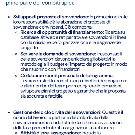
principali e dei compiti tipici:
Sviluppo di proposte di sovvenzione:
In primo piano tra le
loro responsabilità c'è l'elaborazione di proposte di
sovvenzione convincenti. Ciò comporta:
Ricerca di opportunità di finanziamento:
Ricerca su
database, siti web e reti per trovare sovvenzioni in linea
con la missione dell'organizzazione e le esigenze del
progetto.
Scrivere le domande di sovvenzione:
I responsabili
delle sovvenzioni devono articolare gli obiettivi, la
metodologia, il budget e l'impatto del progetto in modo
che risuonino con i finanziatori.
Collaborare con il personale del programma:
Lavorare a stretto contatto con i direttori dei programmi
e altri membri del team per raccogliere informazioni,
sviluppare piani di progetto e garantire che la proposta
sia accurata e fattibile.
Gestione del ciclo di vita delle sovvenzioni:
Questo è il
cuore del lavoro. La gestione del ciclo di vita delle
sovvenzioni comprende tutte le fasi di una sovvenzione,
dalla fase precedente all'assegnazione alla chiusura:
Attività di pre-assegnazione:
Include la