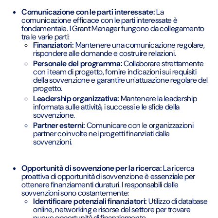
Comunicazione con le parti interessate:
La
comunicazione efficace con le parti interessate è
fondamentale. I Grant Manager fungono da collegamento
tra le varie parti:
Finanziatori:
Mantenere una comunicazione regolare,
rispondere alle domande e costruire relazioni.
Personale del programma:
Collaborare strettamente
con i team di progetto, fornire indicazioni sui requisiti
della sovvenzione e garantire un'attuazione regolare del
progetto.
Leadership organizzativa:
Mantenere la leadership
informata sulle attività, i successi e le sfide della
sovvenzione.
Partner esterni:
Comunicare con le organizzazioni
partner coinvolte nei progetti finanziati dalle
sovvenzioni.
Opportunità di sovvenzione per la ricerca:
La ricerca
proattiva di opportunità di sovvenzione è essenziale per
ottenere finanziamenti duraturi. I responsabili delle
sovvenzioni sono costantemente:
Identificare potenziali finanziatori:
Utilizzo di database
online, networking e risorse del settore per trovare
nuove opportunità di finanziamento.