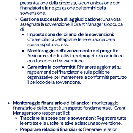
presentazione della proposta, la comunicazione con i
finanziatori e la negoziazione dei termini della
sovvenzione.
Gestione successiva all'aggiudicazione:
Una volta
assegnata la sovvenzione, il Grant Manager si occupa
di:
Impostazione dei bilanci delle sovvenzioni:
Creare bilanci dettagliati e tenere traccia delle
spese rispetto ad essi.
Monitoraggio dell'avanzamento del progetto:
Assicurare che le attività del progetto siano in linea
con l'accordo di sovvenzione.
Garantire la conformità:
Rimanere aggiornati sui
regolamenti dei finanziatori e sulle politiche
organizzative per mantenere la conformità per tutto
il periodo della sovvenzione.
Monitoraggio finanziario e di bilancio:
Il monitoraggio
finanziario e del budget è un aspetto fondamentale. I Grant
Manager sono responsabili di:
Tracciare le spese per le sovvenzioni:
Registrare tutte
le entrate e le uscite relative a ciascuna sovvenzione.
Preparare relazioni finanziarie:
Generare relazioni