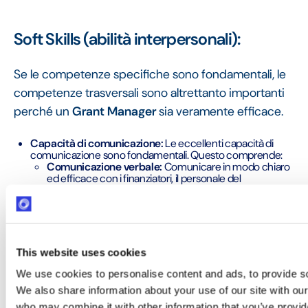
Soft Skills (abilità interpersonali):
Se le competenze specifiche sono fondamentali, le
competenze trasversali sono altrettanto importanti
perché un
Grant Manager
sia veramente efficace.
Capacità di comunicazione:
Le eccellenti capacità di
comunicazione sono fondamentali. Questo comprende:
Comunicazione verbale:
Comunicare in modo chiaro
ed efficace con i finanziatori, il personale del
programma, la leadership e le altre parti interessate
durante riunioni, presentazioni e conversazioni.
Comunicazione scritta:
Creare proposte persuasive,
relazioni chiare ed e-mail professionali.
Comunicazione interpersonale:
Costruire relazioni e
This website uses cookies
rapporti di lavoro positivi.
We use cookies to personalise content and ads, to provide soc
Capacità organizzative e di gestione del tempo:
Le
We also share information about your use of our site with our
capacità organizzative e di gestione del tempo sono
who may combine it with other information that you’ve provid