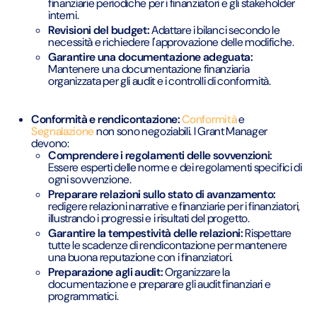
finanziarie periodiche per i finanziatori e gli stakeholder
interni.
Revisioni del budget:
Adattare i bilanci secondo le
necessità e richiedere l'approvazione delle modifiche.
Garantire una documentazione adeguata:
Mantenere una documentazione finanziaria
organizzata per gli audit e i controlli di conformità.
Conformità e rendicontazione:
Conformità
e
Segnalazione
non sono negoziabili. I Grant Manager
devono:
Comprendere i regolamenti delle sovvenzioni:
Essere esperti delle norme e dei regolamenti specifici di
ogni sovvenzione.
Preparare relazioni sullo stato di avanzamento:
redigere relazioni narrative e finanziarie per i finanziatori,
illustrando i progressi e i risultati del progetto.
Garantire la tempestività delle relazioni:
Rispettare
tutte le scadenze di rendicontazione per mantenere
una buona reputazione con i finanziatori.
Preparazione agli audit:
Organizzare la
documentazione e preparare gli audit finanziari e
programmatici.