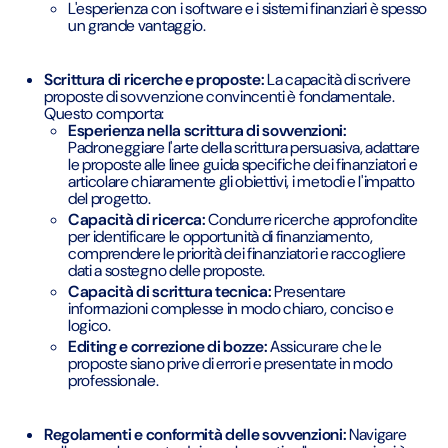
L'esperienza con i software e i sistemi finanziari è spesso
un grande vantaggio.
Scrittura di ricerche e proposte:
La capacità di scrivere
proposte di sovvenzione convincenti è fondamentale.
Questo comporta:
Esperienza nella scrittura di sovvenzioni:
Padroneggiare l'arte della scrittura persuasiva, adattare
le proposte alle linee guida specifiche dei finanziatori e
articolare chiaramente gli obiettivi, i metodi e l'impatto
del progetto.
Capacità di ricerca:
Condurre ricerche approfondite
per identificare le opportunità di finanziamento,
comprendere le priorità dei finanziatori e raccogliere
dati a sostegno delle proposte.
Capacità di scrittura tecnica:
Presentare
informazioni complesse in modo chiaro, conciso e
logico.
Editing e correzione di bozze:
Assicurare che le
proposte siano prive di errori e presentate in modo
professionale.
Regolamenti e conformità delle sovvenzioni:
Navigare