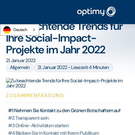
Startseite
/
Blog
/
Zu beachtende Trends für Ihre Social-Impact-Projekte im Jahr
2022
Zu beachtende Trends für
Deutsch
Ihre Social-Impact-
Projekte im Jahr 2022
21. Januar 2022
Allgemein
21. Januar 2022 - Lesezeit: 4 Minuten
ZUSAMMENFASSUNG
#1 Nehmen Sie Kontakt zu den Grünen Botschaftern auf
#2 Transparent sein
#3 Online-Aktivitäten starten
#4 Bleiben Sie in Kontakt mit Ihrem Publikum