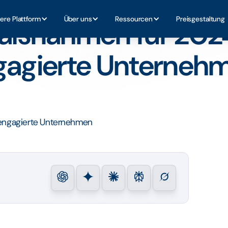
ioritäten für engagierte Unternehmen
ere Plattform
Über uns
Ressourcen
Preisgestaltung
Maßnahmen für 202
engagierte Unterneh