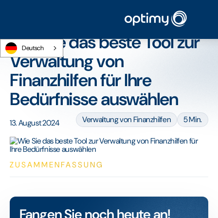
Startseite
/
Blog
/
Wie Sie das beste Tool zur Verwaltung von Finanzhilfen für Ihre
Bedürfnisse auswählen
Wie Sie das beste Tool zur
Deutsch
Verwaltung von
Finanzhilfen für Ihre
Bedürfnisse auswählen
Verwaltung von Finanzhilfen
5 Min.
13. August 2024
ZUSAMMENFASSUNG
Fangen Sie noch heute an!