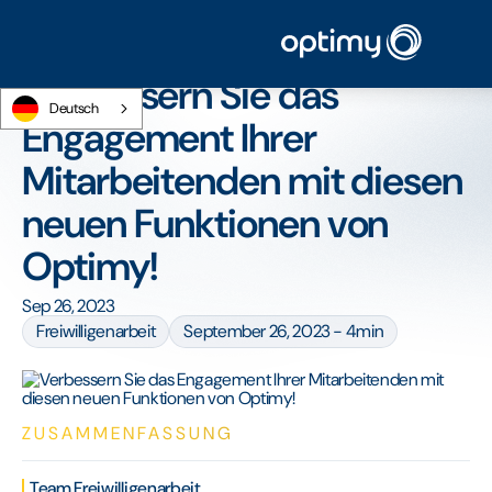
Startseite
/
Blog
/
Verbessern Sie das Engagement Ihrer Mitarbeitenden mit
diesen neuen Funktionen von Optimy!
Verbessern Sie das
Deutsch
Engagement Ihrer
Mitarbeitenden mit diesen
neuen Funktionen von
Optimy!
Sep 26, 2023
Freiwilligenarbeit
September 26, 2023 - 4min
ZUSAMMENFASSUNG
Team Freiwilligenarbeit ‍