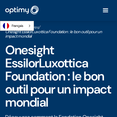
Français
Accueil
/
Webinaires
/
Onesight EssilorLuxottica Foundation : le bon outil pour un
impact mondial
Onesight
EssilorLuxottica
Foundation : le bon
outil pour un impact
mondial