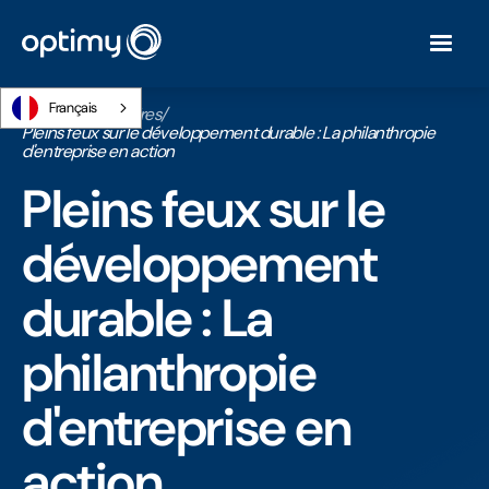
Français
Accueil
/
Webinaires
/
Pleins feux sur le développement durable : La philanthropie
d'entreprise en action
Pleins feux sur le
développement
durable : La
philanthropie
d'entreprise en
action