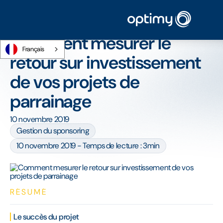
Accueil
/
Blog
/
Comment mesurer le retour sur investissement de vos projets
de parrainage
Comment mesurer le
Français
retour sur investissement
de vos projets de
parrainage
10 novembre 2019
Gestion du sponsoring
10 novembre 2019 - Temps de lecture : 3min
RÉSUMÉ
Le succès du projet