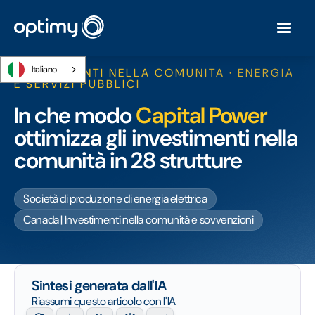
Italiano
INVESTIMENTI NELLA COMUNITÀ · ENERGIA
E SERVIZI PUBBLICI
In che modo
Capital Power
ottimizza gli investimenti nella
comunità in 28 strutture
Società di produzione di energia elettrica
Canada | Investimenti nella comunità e sovvenzioni
Sintesi generata dall'IA
Riassumi questo articolo con l'IA