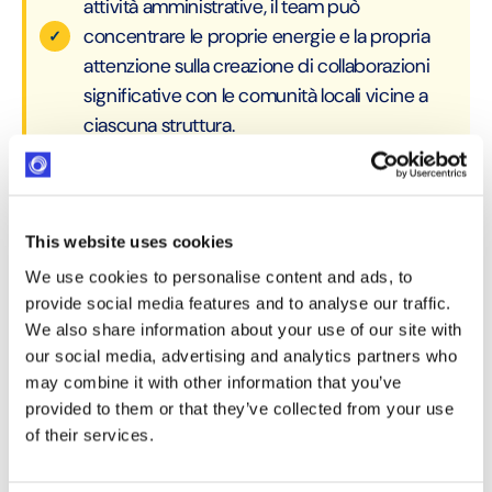
attività amministrative, il team può
concentrare le proprie energie e la propria
attenzione sulla creazione di collaborazioni
significative con le comunità locali vicine a
ciascuna struttura.
I RISULTATI
Metà del tempo di elaborazione —
This website uses cookies
e un team interamente dedicato
We use cookies to personalise content and ads, to
provide social media features and to analyse our traffic.
alla comunità
We also share information about your use of our site with
our social media, advertising and analytics partners who
Il team responsabile degli investimenti nella
may combine it with other information that you’ve
comunità di Capital Power opera ora con
provided to them or that they’ve collected from your use
un’efficienza notevolmente maggiore in tutte le 28
of their services.
strutture. La riduzione dei tempi di elaborazione ha
consentito al team di dedicare più tempo ai partner