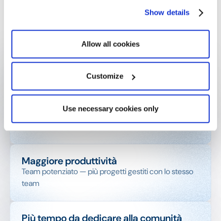
della comunità, ottenendo risultati più significativi
Show details
con lo stesso organico.
Allow all cookies
28 strutture
Il tutto gestito tramite un'unica Optimy
Customize
Tempo di elaborazione ridotto del 50%
Use necessary cookies only
I tempi di revisione delle domande sono stati
dimezzati in tutte le sedi
Maggiore produttività
Team potenziato — più progetti gestiti con lo stesso
team
Più tempo da dedicare alla comunità