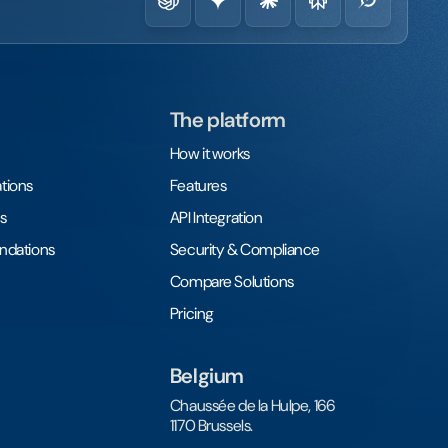
The platform
How it works
tions
Features
s
API Integration
undations
Security & Compliance
Compare Solutions
Pricing
Belgium
Chaussée de la Hulpe, 166
1170 Brussels.