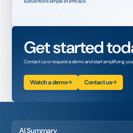
subventions simple et efficace.
Get started tod
Contact us or request a demo and start amplifying you
Watch a demo
Contact us
AI Summary