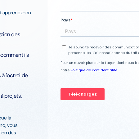
et apprenez-en
stion des
t comment ils
à l'octroi de
à projets.
que la
anc, vous
ion des