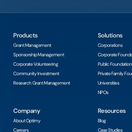
Products
Solutions
Grant Management
Corporations
Sponsorship Management
Corporate Founda
Corporate Volunteering
Public Foundation
Community Investment
Private Family Fo
Research Grant Management
Universities
NPOs
Company
Resources
About Optimy
Blog
Careers
Case Studies