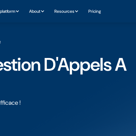
platform
About
Resources
Pricing
s
stion D'Appels A
fficace !