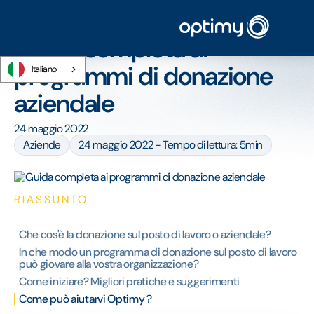
Home
/
Blog
/
Guida completa ai programmi di donazione aziendale
Guida completa ai
programmi di donazione
Italiano
aziendale
24 maggio 2022
Aziende
24 maggio 2022 - Tempo di lettura: 5min
RIASSUNTO
Che cos'è la donazione sul posto di lavoro o aziendale?
In che modo un programma di donazione sul posto di lavoro
può giovare alla vostra organizzazione?
Come iniziare? Migliori pratiche e suggerimenti
Come può aiutarvi Optimy ?