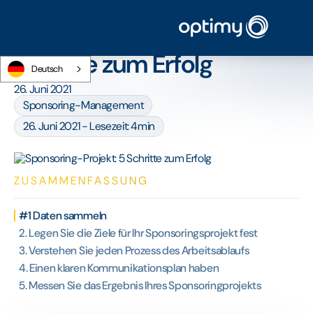
Startseite
/
Blog
/
Sponsoring-Projekt: 5 Schritte zum Erfolg
Sponsoring-Projekt: 5
Schritte zum Erfolg
Deutsch
26. Juni 2021
Sponsoring-Management
26. Juni 2021 - Lesezeit: 4min
ZUSAMMENFASSUNG
#1 Daten sammeln
2. Legen Sie die Ziele für Ihr Sponsoringsprojekt fest
3. Verstehen Sie jeden Prozess des Arbeitsablaufs
4. Einen klaren Kommunikationsplan haben
5. Messen Sie das Ergebnis Ihres Sponsoringprojekts