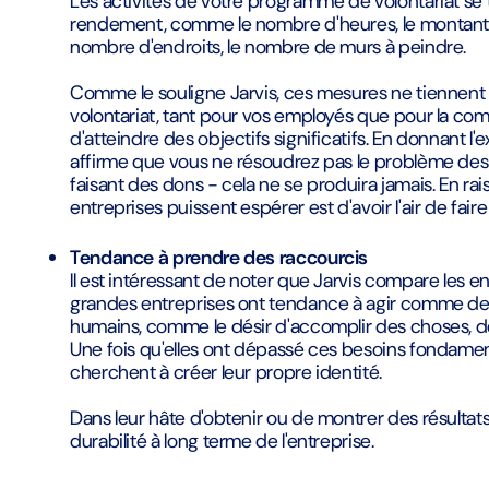
Les activités de votre programme de volontariat se 
rendement, comme le nombre d'heures, le montant 
nombre d'endroits, le nombre de murs à peindre.
Comme le souligne Jarvis, ces mesures ne tiennent 
volontariat, tant pour vos employés que pour la comm
d'atteindre des objectifs significatifs. En donnant l'
affirme que vous ne résoudrez pas le problème des
faisant des dons - cela ne se produira jamais. En r
entreprises puissent espérer est d'avoir l'air de fai
Tendance à prendre des raccourcis
Il est intéressant de noter que Jarvis compare les e
grandes entreprises ont tendance à agir comme des
humains, comme le désir d'accomplir des choses, d
Une fois qu'elles ont dépassé ces besoins fondamen
cherchent à créer leur propre identité.
Dans leur hâte d'obtenir ou de montrer des résultats, 
durabilité à long terme de l'entreprise.