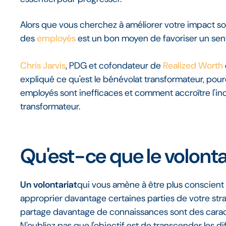
Alors que vous cherchez à améliorer votre impact soc
des
employés
est un bon moyen de favoriser un se
Chris Jarvis
, PDG et cofondateur de
Realized Worth
expliqué ce qu'est le bénévolat transformateur, po
employés sont inefficaces et comment accroître l'incl
transformateur.
Qu'est-ce que le volonta
‍Un volontariat
qui vous amène à être plus conscient
approprier davantage certaines parties de votre stra
partage davantage de connaissances sont des caract
N'oubliez pas que l'objectif est de transcender les d