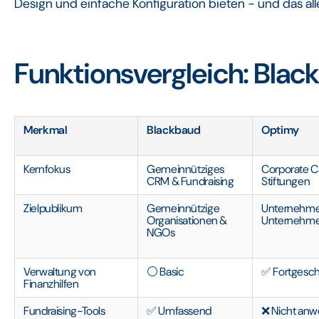
Design und einfache Konfiguration bieten - und das al
Funktionsvergleich: Blac
Merkmal
Blackbaud
Optimy
Kernfokus
Gemeinnütziges
Corporate 
CRM & Fundraising
Stiftungen
Zielpublikum
Gemeinnützige
Unternehm
Organisationen &
Unternehme
NGOs
Verwaltung von
⚪ Basic
✅ Fortgesch
Finanzhilfen
Fundraising-Tools
✅ Umfassend
❌ Nicht an