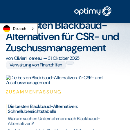
Startseite
/
Blog
/
Die besten Blackbaud-Alternativen für CSR- und
Zuschussmanagement
Die besten Blackbaud-
Deutsch
Alternativen für CSR- und
Zuschussmanagement
von
Olivier Hoareau
—
31. Oktober 2025
Verwaltung von Finanzhilfen
ZUSAMMENFASSUNG
Die besten Blackbaud-Alternativen:
Schnellübersichtstabelle
Warum suchen Unternehmen nach Blackbaud-
Alternativen?