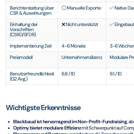
Berichterstattung über
⚪ Manuelle Exporte
✅ Native Da
CSR & Auswirkungen
Einhaltung der
❌ Nicht unterstützt
✅ Eingebau
Vorschriften
(CSRD/SFDR)
Implementierung Zeit
4-6 Monate
3-6 Woche
Preismodell
Unternehmenslizenz
Modulare Pr
Benutzerfreundlichkeit
6.8 / 10
9.1 / 10
(G2 Avg.)
Wichtigste Erkenntnisse
Blackbaud ist hervorragend im Non-Profit-Fundraising
, a
Optimy bietet modulare Effizienz
mit Schwerpunkt auf Compl