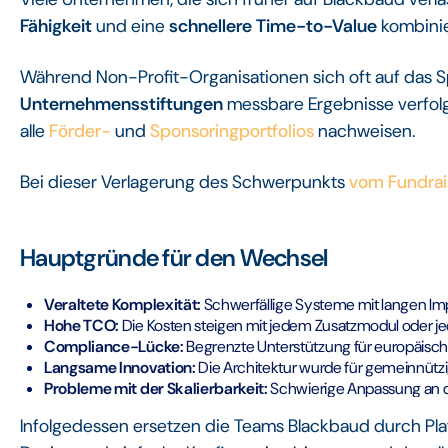
Fähigkeit
und eine
schnellere Time-to-Value
kombinie
Während Non-Profit-Organisationen sich oft auf da
Unternehmensstiftungen
messbare Ergebnisse verfolg
alle
Förder-
und
Sponsoringportfolios
nachweisen.
Bei dieser Verlagerung des Schwerpunkts
vom Fundra
Hauptgründe für den Wechsel
Veraltete Komplexität:
Schwerfällige Systeme mit langen Im
Hohe TCO:
Die Kosten steigen mit jedem Zusatzmodul oder jede
Compliance-Lücke:
Begrenzte Unterstützung für europäis
Langsame Innovation:
Die Architektur wurde für gemeinnütz
Probleme mit der Skalierbarkeit:
Schwierige Anpassung an 
Infolgedessen ersetzen die Teams Blackbaud durch Pl