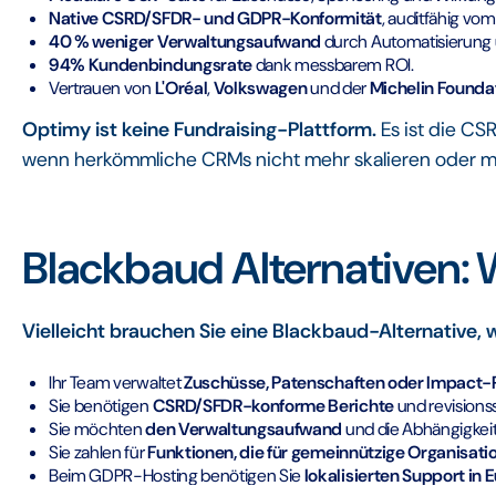
Native CSRD/SFDR- und GDPR-Konformität
, auditfähig vom
40 % weniger Verwaltungsaufwand
durch Automatisierung u
94% Kundenbindungsrate
dank messbarem ROI.
Vertrauen von
L'Oréal
,
Volkswagen
und der
Michelin Founda
Optimy ist keine Fundraising-Plattform.
Es ist die C
wenn herkömmliche CRMs nicht mehr skalieren oder
Blackbaud Alternativen: 
Vielleicht brauchen Sie eine Blackbaud-Alternative, 
Ihr Team verwaltet
Zuschüsse, Patenschaften oder Impact
Sie benötigen
CSRD/SFDR-konforme Berichte
und revisions
Sie möchten
den Verwaltungsaufwand
und die Abhängigkeit
Sie zahlen für
Funktionen, die für gemeinnützige Organisat
Beim GDPR-Hosting benötigen Sie
lokalisierten Support in 