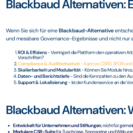
Blackbaud Alternativen: 
Wenn Sie sich für eine
Blackbaud-Alternative
entschei
und messbare Governance-Ergebnisse und nicht nur a
ROI & Effizienz
- Verringert die Plattform den operativen A
Vorschriften?
Compliance & Auditierbarkeit
- Kann es CSRD, SFDR und
Skalierbarkeit und Modularität
- Können Sie Module hinzu
Daten- und Berichtstiefe
- Sind die Kennzahlen zu den Au
Support & Lokalisierung
- Ist der Kundenservice an die Vor
Blackbaud Alternativen:
Entwickelt für Unternehmen und Stiftungen
, nicht für geme
Modulare CSR-Suite
für Zuschüsse, Sponsoring und Wirkun