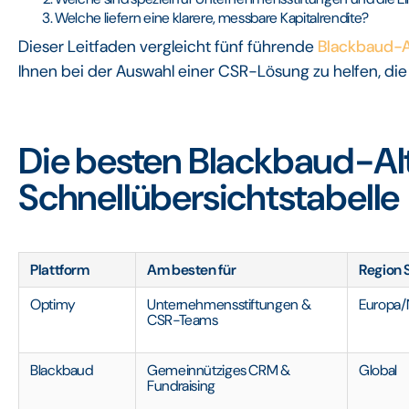
Welche liefern eine klarere, messbare Kapitalrendite?
Dieser Leitfaden vergleicht fünf führende
Blackbaud-A
Ihnen bei der Auswahl einer CSR-Lösung zu helfen, die 
Die besten Blackbaud-Alt
Schnellübersichtstabelle
Plattform
Am besten für
Region 
Optimy
Unternehmensstiftungen &
Europa/
CSR-Teams
Blackbaud
Gemeinnütziges CRM &
Global
Fundraising