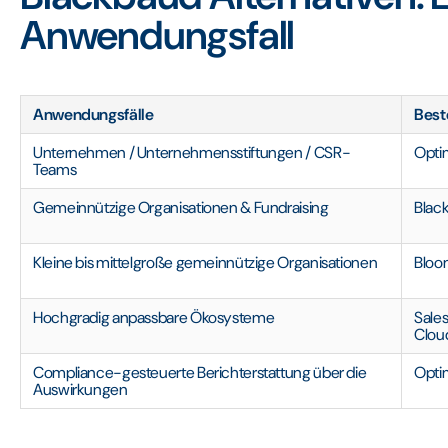
Anwendungsfall
Anwendungsfälle
Best
Unternehmen / Unternehmensstiftungen / CSR-
Opti
Teams
Gemeinnützige Organisationen & Fundraising
Black
Kleine bis mittelgroße gemeinnützige Organisationen
Bloo
Hochgradig anpassbare Ökosysteme
Sales
Clou
Compliance-gesteuerte Berichterstattung über die
Opti
Auswirkungen