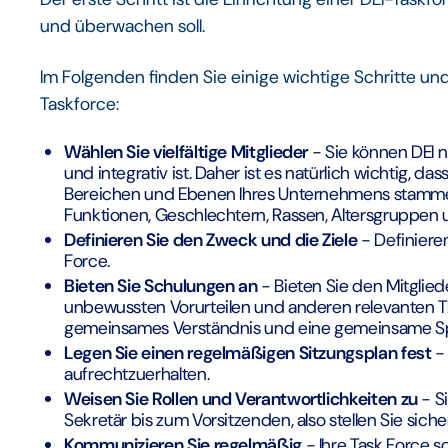
und überwachen soll.
Im Folgenden finden Sie einige wichtige Schritte u
Taskforce:
Wählen Sie vielfältige Mitglieder
- Sie können DEI n
und integrativ ist. Daher ist es natürlich wichtig, 
Bereichen und Ebenen Ihres Unternehmens stammen
Funktionen, Geschlechtern, Rassen, Altersgruppen 
Definieren Sie den Zweck und die Ziele
- Definiere
Force.
Bieten Sie Schulungen an
- Bieten Sie den Mitglie
unbewussten Vorurteilen und anderen relevanten Th
gemeinsames Verständnis und eine gemeinsame Sp
Legen Sie einen regelmäßigen Sitzungsplan fest
-
aufrechtzuerhalten.
Weisen Sie Rollen und Verantwortlichkeiten zu
- S
Sekretär bis zum Vorsitzenden, also stellen Sie siche
Kommunizieren Sie regelmäßig
- Ihre Task Force s