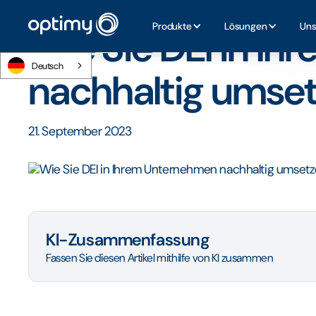
Startseite
/
Blog
/
Wie Sie DEI in Ihrem Unternehmen nach
Produkte
Lösungen
Uns
Wie Sie DEI in I
Deutsch
nachhaltig umse
21. September 2023
KI-Zusammenfassung
Fassen Sie diesen Artikel mithilfe von KI zusammen