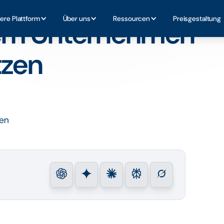
haltig umsetzen
ere Plattform
Über uns
Ressourcen
Preisgestaltung
hrem Unternehmen
tzen