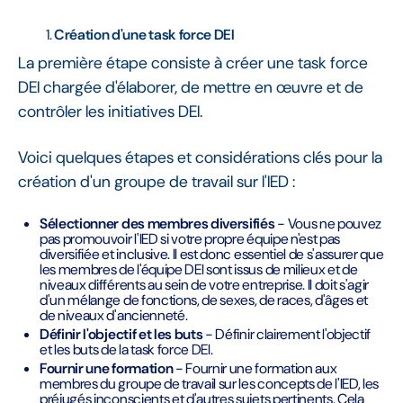
Création d'une task force DEI
La première étape consiste à créer une task force
DEI chargée d'élaborer, de mettre en œuvre et de
contrôler les initiatives DEI.
Voici quelques étapes et considérations clés pour la
création d'un groupe de travail sur l'IED :
Sélectionner des membres diversifiés
- Vous ne pouvez
pas promouvoir l'IED si votre propre équipe n'est pas
diversifiée et inclusive. Il est donc essentiel de s'assurer que
les membres de l'équipe DEI sont issus de milieux et de
niveaux différents au sein de votre entreprise. Il doit s'agir
d'un mélange de fonctions, de sexes, de races, d'âges et
de niveaux d'ancienneté.
Définir l'objectif et les buts
- Définir clairement l'objectif
et les buts de la task force DEI.
Fournir une formation
- Fournir une formation aux
membres du groupe de travail sur les concepts de l'IED, les
préjugés inconscients et d'autres sujets pertinents. Cela