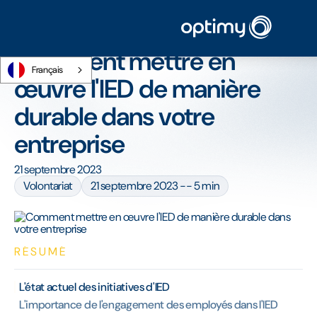
Accueil
/
Blog
/
Comment mettre en œuvre l'IED de manière durable dans
votre entreprise
Comment mettre en
Français
œuvre l'IED de manière
durable dans votre
entreprise
21 septembre 2023
Volontariat
21 septembre 2023 -- 5 min
RÉSUMÉ
L'état actuel des initiatives d'IED
L'importance de l'engagement des employés dans l'IED