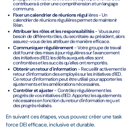
contribuera à créer une compréhension et un langage
communs.
Fixer un calendrier de réunions régul
ières - Un
calendrier de réunions régulières permet de maintenir
l'élan.
Attribuer les rôles et les responsabilités
- Vous aurez
besoin de différents rôles, du secrétaire au président, alors
assurez-vous de les attribuer de manière efficace.
Communiquer régulièrement
- Votre groupe de travail
doit fournir des mises à jour régulières sur l'avancement
des initiatives d'IED, les défis auxquels elles sont
confrontées et les succès qu'elles ont remportés.
Obtenir un retour d'information
- Recueillir activement le
retour d'information des employés sur les initiatives d'IED.
Ce retour d'information peut être utilisé pour apporter les
ajustements et les améliorations nécessaires.
Contrôler et ajuster
- Contrôlez régulièrement les
progrès de vos initiatives d'IED. Apportez les ajustements
nécessaires en fonction du retour d'information reçu et
des progrès réalisés.
En suivant ces étapes, vous pouvez créer une task
force DEI efficace, inclusive et durable.